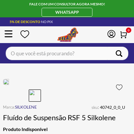
FALE COM UM CONSULTOR AGORA MESMO!
WHATSAPP
5% DE DESCONTO
NO PIX
0
O que você está procurando?
TERMOS MAIS BUSCADOS
CAPACETE LS2
1
º
BOTA
2
º
JAQUETA
3
º
ÓCULOS SOLAR
:
4
º
SILKOLENE
sku
40742_0_0_U
Fluído de Suspensão RSF 5 Silkolene
LUVA
5
º
BAU
6
º
Produto Indisponível