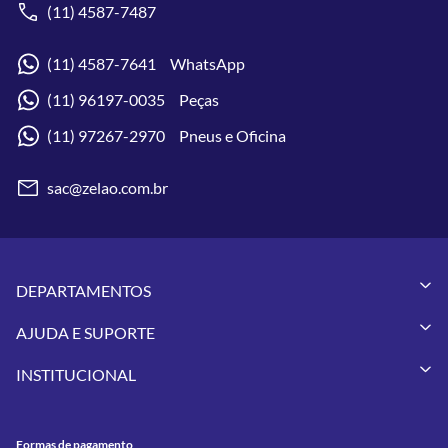
(11) 4587-7487
(11) 4587-7641 WhatsApp
(11) 96197-0035 Peças
(11) 97267-2970 Pneus e Oficina
sac@zelao.com.br
DEPARTAMENTOS
Capacetes
AJUDA E SUPORTE
Vestuários
Minha Conta
Pneus
INSTITUCIONAL
Meus Pedidos
Peças
Conheça a Zelão Racing
Trocas e Devoluções
Acessórios
Onde Estamos
Formas de Pagamento
Utilidades
Formas de pagamento