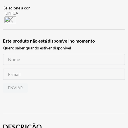
ALPINESTAR
7
º
:
UNICA
AIROH
8
º
CALÇA
9
º
BOTAS
10
º
Este produto não está disponível no momento
Quero saber quando estiver disponível
ENVIAR
DESCRIÇÃO