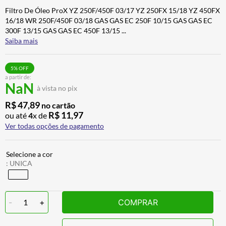
CALÇA
7
º
Filtro De Óleo ProX YZ 250F/450F 03/17 YZ 250FX 15/18 YZ 450FX
16/18 WR 250F/450F 03/18 GAS GAS EC 250F 10/15 GAS GAS EC
ALPINESTAR
8
º
300F 13/15 GAS GAS EC 450F 13/15
...
Saiba mais
AIROH
9
º
BOTAS
10
º
5
% OFF
a partir de:
NaN
à vista no pix
R$
47
,
89
no cartão
R$
11
,
97
ou até
4
x de
Ver todas opções de pagamento
:
UNICA
-
1
+
COMPRAR