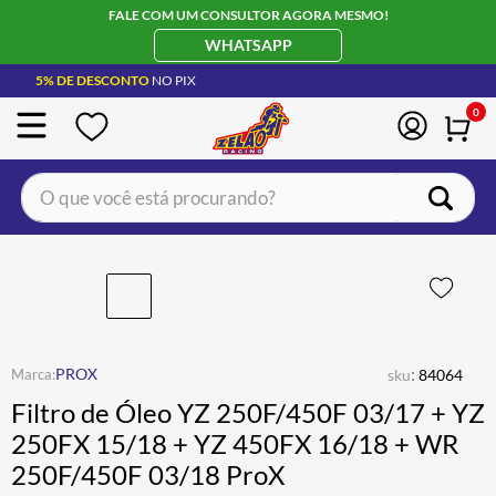
FALE COM UM CONSULTOR AGORA MESMO!
WHATSAPP
5% DE DESCONTO
NO PIX
0
O que você está procurando?
TERMOS MAIS BUSCADOS
CAPACETE LS2
1
º
BOTA
2
º
JAQUETA
3
º
:
PROX
sku
84064
ÓCULOS SOLAR
4
º
Filtro de Óleo YZ 250F/450F 03/17 + YZ
LUVA
5
º
250FX 15/18 + YZ 450FX 16/18 + WR
250F/450F 03/18 ProX
BAU
6
º