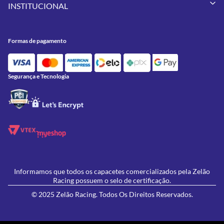
Pneus
INSTITUCIONAL
Meus Pedidos
Peças
Conheça a Zelão Racing
Trocas e Devoluções
Acessórios
Onde Estamos
Formas de Pagamento
Utilidades
Formas de pagamento
Contato
Política de Frete Grátis
GIVI
Blog
Política de Privacidade
Feminino
Oficina/Serviços
Política de Campanhas e promoções
Lançamentos
Segurança e Tecnologia
Ofertas
Informamos que todos os capacetes comercializados pela Zelão
Racing possuem o selo de certificação.
© 2025 Zelão Racing. Todos Os Direitos Reservados.