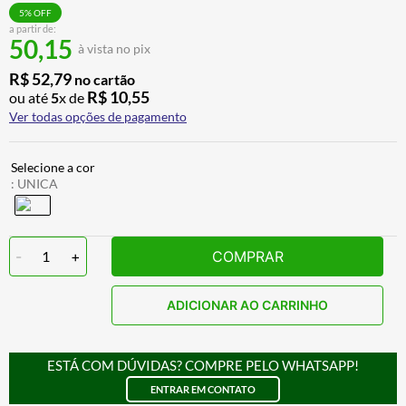
CALÇA
7
º
5
% OFF
a partir de:
50,15
ALPINESTAR
8
º
à vista no pix
AIROH
9
º
R$
52
,
79
no cartão
R$
10
,
55
ou até
5
x de
BOTAS
10
º
Ver todas opções de pagamento
:
UNICA
-
1
+
COMPRAR
ADICIONAR AO CARRINHO
ESTÁ COM DÚVIDAS? COMPRE PELO WHATSAPP!
ENTRAR EM CONTATO