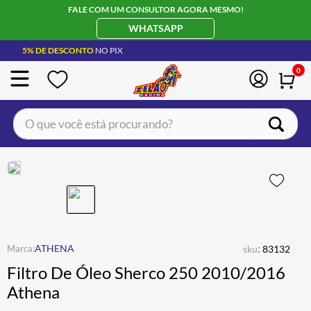
FALE COM UM CONSULTOR AGORA MESMO!
WHATSAPP
5% DE DESCONTO
NO PIX
0
O que você está procurando?
TERMOS MAIS BUSCADOS
CAPACETE LS2
1
º
BOTA
2
º
JAQUETA
3
º
ÓCULOS SOLAR
:
4
º
ATHENA
sku
83132
Filtro De Óleo Sherco 250 2010/2016
LUVA
5
º
Athena
BAU
6
º