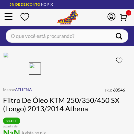
5% DE DESCONTO
NO PIX
0
O que você está procurando?
TERMOS MAIS BUSCADOS
CAPACETE LS2
1
º
BOTA
2
º
JAQUETA
3
º
ÓCULOS SOLAR
:
4
º
ATHENA
sku
60546
Filtro De Óleo KTM 250/350/450 SX
LUVA
5
º
(Longo) 2013/2014 Athena
BAU
6
º
CALÇA
7
º
5
% OFF
a partir de:
NaN
ALPINESTAR
8
º
à vista no pix