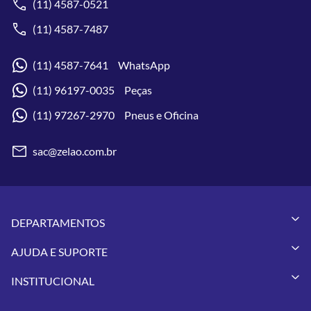
(11) 4587-0521
(11) 4587-7487
(11) 4587-7641 WhatsApp
(11) 96197-0035 Peças
(11) 97267-2970 Pneus e Oficina
sac@zelao.com.br
DEPARTAMENTOS
Capacetes
AJUDA E SUPORTE
Vestuários
Minha Conta
Pneus
INSTITUCIONAL
Meus Pedidos
Peças
Conheça a Zelão Racing
Trocas e Devoluções
Acessórios