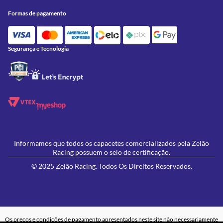
Onde Estamos
Formas de Pagamento
Utilidades
Formas de pagamento
Contato
Política de Frete Grátis
GIVI
Blog
Política de Privacidade
Feminino
Oficina/Serviços
Política de Campanhas e promoções
Lançamentos
Segurança e Tecnologia
Ofertas
Informamos que todos os capacetes comercializados pela Zelão
Racing possuem o selo de certificação.
© 2025 Zelão Racing. Todos Os Direitos Reservados.
Os preços e condições de pagamento apresentados neste site não necessariamente