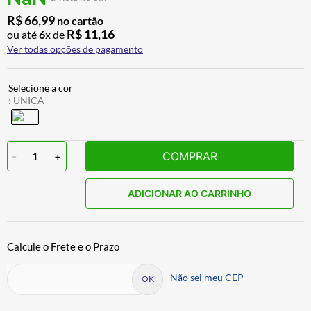
AIROH
9
º
R$
66
,
99
no cartão
R$
11
,
16
ou até
6
x de
BOTAS
10
º
Ver todas opções de pagamento
:
UNICA
-
1
+
COMPRAR
ADICIONAR AO CARRINHO
Não sei meu CEP