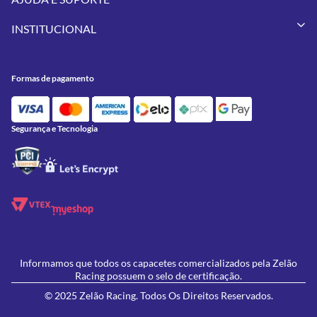
Vestuários
Minha Conta
Pneus
INSTITUCIONAL
Meus Pedidos
Peças
Conheça a Zelão Racing
Trocas e Devoluções
Acessórios
Onde Estamos
Formas de Pagamento
Utilidades
Formas de pagamento
Contato
Política de Frete Grátis
GIVI
Blog
Política de Privacidade
Feminino
Oficina/Serviços
Política de Campanhas e promoções
Lançamentos
Segurança e Tecnologia
Ofertas
Informamos que todos os capacetes comercializados pela Zelão
Racing possuem o selo de certificação.
© 2025 Zelão Racing. Todos Os Direitos Reservados.