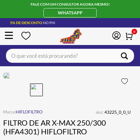
FALE COM UM CONSULTOR AGORA MESMO!
WHATSAPP
5% DE DESCONTO
NO PIX
0
O que você está procurando?
TERMOS MAIS BUSCADOS
CAPACETE LS2
1
º
BOTA
2
º
JAQUETA
3
º
ÓCULOS SOLAR
:
4
º
HIFLOFILTRO
sku
43225_0_0_U
FILTRO DE AR X-MAX 250/300
LUVA
5
º
(HFA4301) HIFLOFILTRO
BAU
6
º