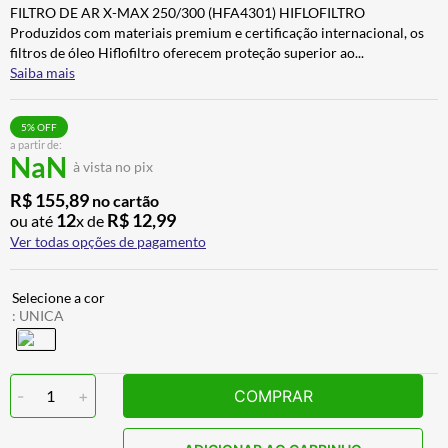
FILTRO DE AR X-MAX 250/300 (HFA4301) HIFLOFILTRO
ALPINESTAR
7
º
Produzidos com materiais premium e certificação internacional, os
CALÇA
8
º
filtros de óleo Hiflofiltro oferecem proteção superior ao
...
Saiba mais
BOTAS
9
º
AIROH
10
º
5
% OFF
a partir de:
NaN
à vista no pix
R$
155
,
89
no cartão
12
R$
12
,
99
ou até
x de
Ver todas opções de pagamento
:
UNICA
-
1
+
COMPRAR