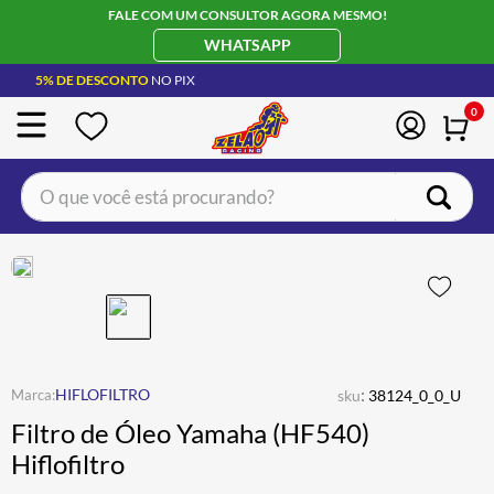
FALE COM UM CONSULTOR AGORA MESMO!
WHATSAPP
5% DE DESCONTO
NO PIX
0
O que você está procurando?
TERMOS MAIS BUSCADOS
CAPACETE LS2
1
º
BOTA
2
º
JAQUETA
3
º
ÓCULOS SOLAR
:
4
º
HIFLOFILTRO
sku
38124_0_0_U
Filtro de Óleo Yamaha (HF540)
LUVA
5
º
Hiflofiltro
BAU
6
º