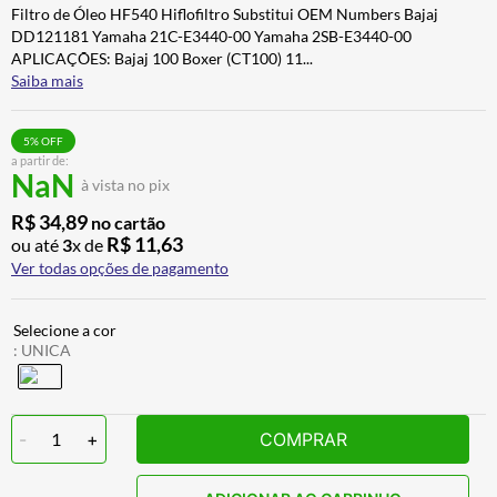
Filtro de Óleo HF540 Hiflofiltro Substitui OEM Numbers Bajaj
ALPINESTAR
7
º
DD121181 Yamaha 21C-E3440-00 Yamaha 2SB-E3440-00
AIROH
8
º
APLICAÇÕES: Bajaj 100 Boxer (CT100) 11
...
Saiba mais
CALÇA
9
º
BOTAS
10
º
5
% OFF
a partir de:
NaN
à vista no pix
R$
34
,
89
no cartão
R$
11
,
63
ou até
3
x de
Ver todas opções de pagamento
:
UNICA
-
1
+
COMPRAR