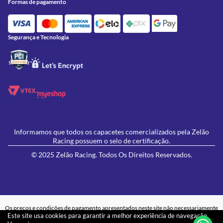
Formas de pagamento
Contato
Política de Frete Grátis
GIVI
Blog
Política de Privacidade
Feminino
Oficina/Serviços
Política de Campanhas e promoções
Lançamentos
Segurança e Tecnologia
Ofertas
Informamos que todos os capacetes comercializados pela Zelão
Racing possuem o selo de certificação.
© 2025 Zelão Racing. Todos Os Direitos Reservados.
Os preços e condições de pagamento apresentados neste site não necessariamente
valem para a loja física 'Zelão Racing', e somente são válidos para as compras
Este site usa cookies para garantir a melhor experiência de navegação.
efetuadas no ato da sua exibição. Apenas aos pedidos efetivamente formulados e