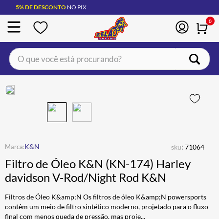
5% DE DESCONTO
NO PIX
0
O que você está procurando?
TERMOS MAIS BUSCADOS
CAPACETE LS2
1
º
BOTA
2
º
JAQUETA
3
º
ÓCULOS SOLAR
:
4
º
K&N
sku
71064
Filtro de Óleo K&N (KN-174) Harley
LUVA
5
º
davidson V-Rod/Night Rod K&N
BAU
6
º
Filtros de Óleo K&amp;N Os filtros de óleo K&amp;N powersports
CALÇA
7
º
contêm um meio de filtro sintético moderno, projetado para o fluxo
ALPINESTAR
8
º
final com menos queda de pressão, mas proje
...