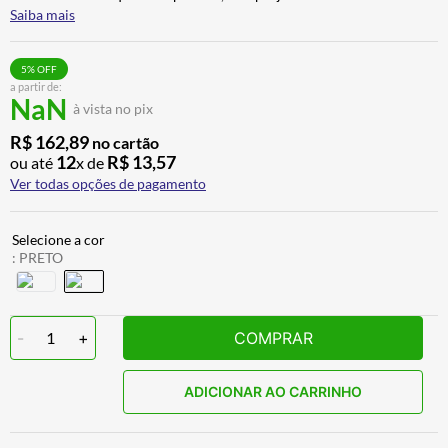
Saiba mais
AIROH
9
º
BOTAS
10
º
5
% OFF
a partir de:
NaN
à vista no pix
R$
162
,
89
no cartão
12
R$
13
,
57
ou até
x de
Ver todas opções de pagamento
:
PRETO
-
1
+
COMPRAR
ADICIONAR AO CARRINHO