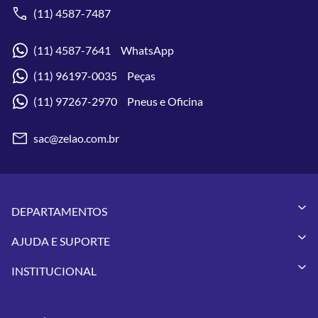
(11) 4587-7487
(11) 4587-7641 WhatsApp
(11) 96197-0035 Peças
(11) 97267-2970 Pneus e Oficina
sac@zelao.com.br
DEPARTAMENTOS
Capacetes
AJUDA E SUPORTE
Vestuários
Minha Conta
Pneus
INSTITUCIONAL
Meus Pedidos
Peças
Conheça a Zelão Racing
Trocas e Devoluções
Acessórios
Onde Estamos
Formas de Pagamento
Utilidades