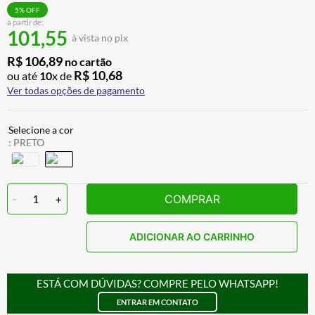
CALÇA
7
º
5
% OFF
a partir de:
101,55
ALPINESTAR
8
º
à vista no pix
AIROH
9
º
R$
106
,
89
no cartão
R$
10
,
68
ou até
10
x de
BOTAS
10
º
Ver todas opções de pagamento
:
PRETO
-
1
+
COMPRAR
ADICIONAR AO CARRINHO
ESTÁ COM DÚVIDAS? COMPRE PELO WHATSAPP!
ENTRAR EM CONTATO