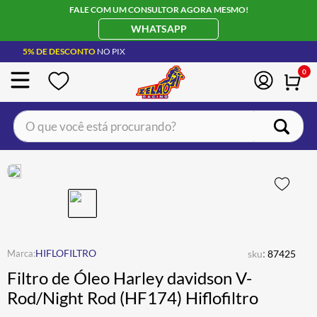
FALE COM UM CONSULTOR AGORA MESMO!
WHATSAPP
5% DE DESCONTO
NO PIX
0
O que você está procurando?
TERMOS MAIS BUSCADOS
CAPACETE LS2
1
º
BOTA
2
º
JAQUETA
3
º
ÓCULOS SOLAR
:
4
º
HIFLOFILTRO
sku
87425
Filtro de Óleo Harley davidson V-
LUVA
5
º
Rod/Night Rod (HF174) Hiflofiltro
BAU
6
º