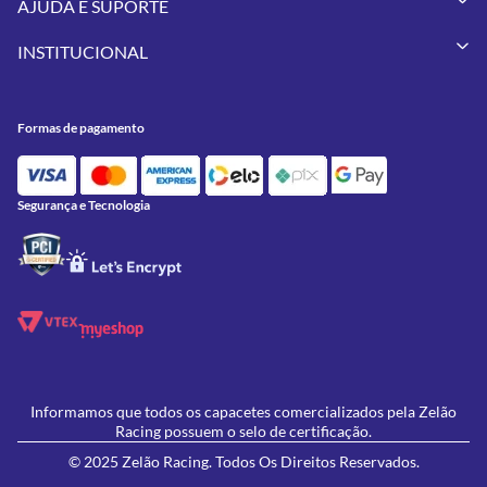
AJUDA E SUPORTE
Vestuários
Minha Conta
Pneus
INSTITUCIONAL
Meus Pedidos
Peças
Conheça a Zelão Racing
Trocas e Devoluções
Acessórios
Onde Estamos
Formas de Pagamento
Utilidades
Formas de pagamento
Contato
Política de Frete Grátis
GIVI
Blog
Política de Privacidade
Feminino
Oficina/Serviços
Política de Campanhas e promoções
Lançamentos
Segurança e Tecnologia
Ofertas
Informamos que todos os capacetes comercializados pela Zelão
Racing possuem o selo de certificação.
© 2025 Zelão Racing. Todos Os Direitos Reservados.