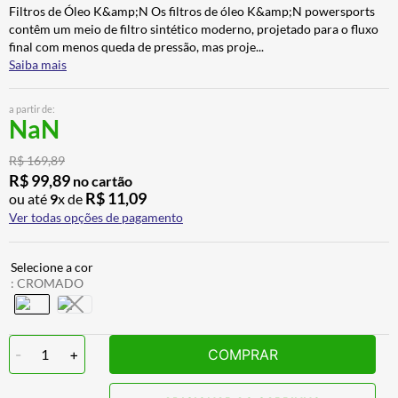
Filtros de Óleo K&amp;N Os filtros de óleo K&amp;N powersports
ALPINESTAR
7
º
contêm um meio de filtro sintético moderno, projetado para o fluxo
CALÇA
8
º
final com menos queda de pressão, mas proje
...
Saiba mais
BOTAS
9
º
AIROH
10
º
a partir de:
NaN
R$
169
,
89
R$
99
,
89
no cartão
R$
11
,
09
ou até
9
x de
Ver todas opções de pagamento
:
CROMADO
-
1
+
COMPRAR