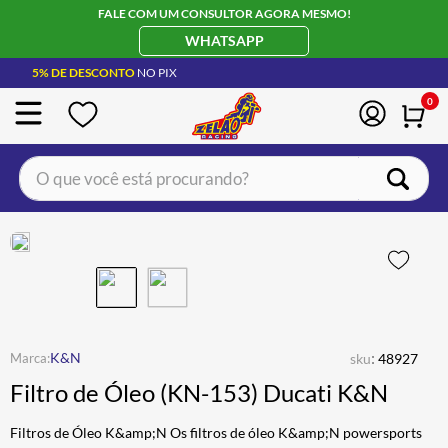
FALE COM UM CONSULTOR AGORA MESMO!
WHATSAPP
5% DE DESCONTO
NO PIX
0
O que você está procurando?
TERMOS MAIS BUSCADOS
CAPACETE LS2
1
º
BOTA
2
º
JAQUETA
3
º
ÓCULOS SOLAR
:
4
º
K&N
sku
48927
Filtro de Óleo (KN-153) Ducati K&N
LUVA
5
º
ALPINESTAR
6
º
Filtros de Óleo K&amp;N Os filtros de óleo K&amp;N powersports