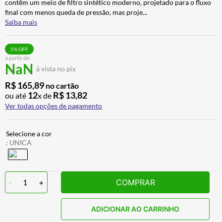
contêm um meio de filtro sintético moderno, projetado para o fluxo
BAU
7
º
final com menos queda de pressão, mas proje
...
Saiba mais
CALÇA
8
º
AIROH
9
º
5
% OFF
a partir de:
BOTAS
10
º
NaN
à vista no pix
R$
165
,
89
no cartão
12
R$
13
,
82
ou até
x de
Ver todas opções de pagamento
:
UNICA
-
1
+
COMPRAR
ADICIONAR AO CARRINHO