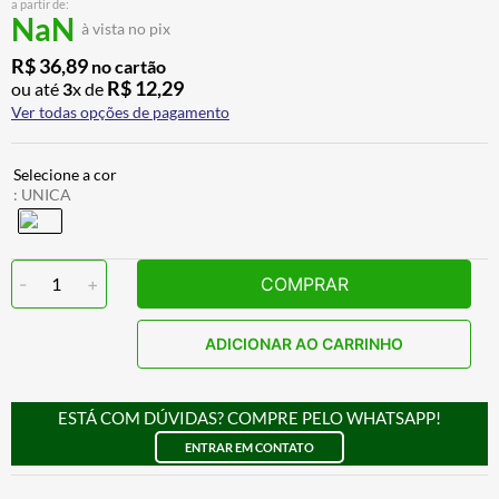
a partir de:
CALÇA
7
º
NaN
à vista no pix
ALPINESTAR
8
º
R$
36
,
89
no cartão
R$
12
,
29
ou até
3
x de
AIROH
9
º
Ver todas opções de pagamento
BOTAS
10
º
:
UNICA
-
1
+
COMPRAR
ADICIONAR AO CARRINHO
ESTÁ COM DÚVIDAS? COMPRE PELO WHATSAPP!
ENTRAR EM CONTATO