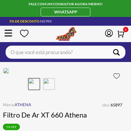
FALE COM UM CONSULTOR AGORA MESMO!
WHATSAPP
5% DE DESCONTO
NO PIX
0
O que você está procurando?
TERMOS MAIS BUSCADOS
CAPACETE LS2
1
º
BOTA
2
º
JAQUETA
3
º
ÓCULOS SOLAR
:
4
º
ATHENA
sku
65897
Filtro De Ar XT 660 Athena
LUVA
5
º
BAU
6
º
5
% OFF