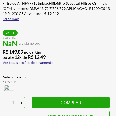
Filtro de Ar HFA7915&nbsp;Hiflofiltro Substitui Filtros Originais
ALPINESTAR
7
º
(OEM Numbers) BMW 13 72 7 726 799 APLICAÇÃO: R1200 GS 13-
AIROH
8
º
19 R1200 GS Adventure 15-19 R12
...
Saiba mais
CALÇA
9
º
BOTAS
10
º
5
% OFF
a partir de:
NaN
à vista no pix
R$
149
,
89
no cartão
12
R$
12
,
49
ou até
x de
Ver todas opções de pagamento
:
UNICA
-
1
+
COMPRAR