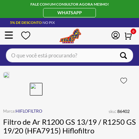
FALE COM UM CONSULTOR AGORA MESMO!
WHATSAPP
5% DE DESCONTO
NO PIX
0
O que você está procurando?
TERMOS MAIS BUSCADOS
CAPACETE LS2
1
º
BOTA
2
º
JAQUETA
3
º
ÓCULOS SOLAR
:
4
º
HIFLOFILTRO
sku
86402
Filtro de Ar R1200 GS 13/19 / R1250 GS
LUVA
5
º
19/20 (HFA7915) Hiflofiltro
BAU
6
º