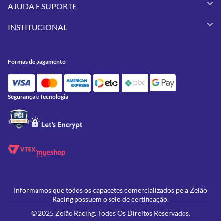
Capacetes
AJUDA E SUPORTE
Vestuários
Minha Conta
Pneus
INSTITUCIONAL
Meus Pedidos
Peças
Conheça a Zelão Racing
Trocas e Devoluções
Acessórios
Onde Estamos
Formas de Pagamento
Utilidades
Formas de pagamento
Contato
Política de Frete Grátis
GIVI
Blog
Política de Privacidade
Feminino
Oficina/Serviços
Política de Campanhas e promoções
Lançamentos
Segurança e Tecnologia
Ofertas
Informamos que todos os capacetes comercializados pela Zelão
Racing possuem o selo de certificação.
© 2025 Zelão Racing. Todos Os Direitos Reservados.