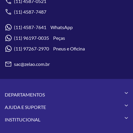
(11) 4587-0521
(11) 4587-7487
(11) 4587-7641 WhatsApp
(11) 96197-0035 Peças
(11) 97267-2970 Pneus e Oficina
sac@zelao.com.br
DEPARTAMENTOS
Capacetes
AJUDA E SUPORTE
Vestuários
Minha Conta
Pneus
INSTITUCIONAL
Meus Pedidos
Peças
Conheça a Zelão Racing
Trocas e Devoluções
Acessórios