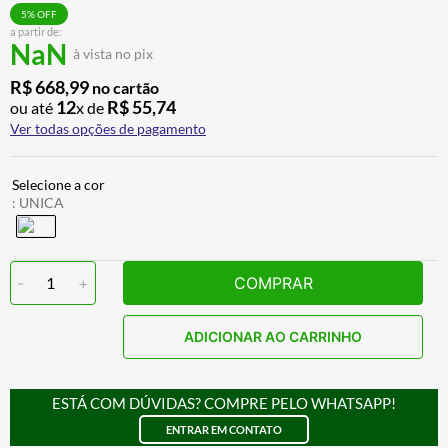
BAU
7
º
5
% OFF
a partir de:
NaN
CALÇA
8
º
à vista no pix
AIROH
9
º
R$
668
,
99
no cartão
12
R$
55
,
74
ou até
x de
BOTAS
10
º
Ver todas opções de pagamento
:
UNICA
-
1
+
COMPRAR
ADICIONAR AO CARRINHO
ESTÁ COM DÚVIDAS? COMPRE PELO WHATSAPP!
ENTRAR EM CONTATO