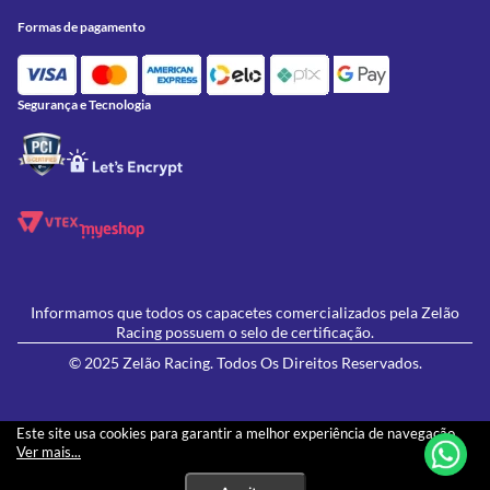
Onde Estamos
Formas de Pagamento
Utilidades
Formas de pagamento
Contato
Política de Frete Grátis
GIVI
Blog
Política de Privacidade
Feminino
Oficina/Serviços
Política de Campanhas e promoções
Lançamentos
Segurança e Tecnologia
Ofertas
Informamos que todos os capacetes comercializados pela Zelão
Racing possuem o selo de certificação.
© 2025 Zelão Racing. Todos Os Direitos Reservados.
Este site usa cookies para garantir a melhor experiência de navegação.
Ver mais...
Os preços e condições de pagamento apresentados neste site não necessariamente