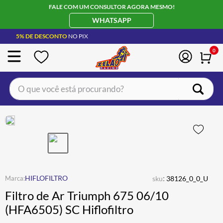
FALE COM UM CONSULTOR AGORA MESMO!
WHATSAPP
5% DE DESCONTO
NO PIX
0
O que você está procurando?
TERMOS MAIS BUSCADOS
CAPACETE LS2
1
º
BOTA
2
º
JAQUETA
3
º
ÓCULOS SOLAR
:
4
º
HIFLOFILTRO
sku
38126_0_0_U
Filtro de Ar Triumph 675 06/10
LUVA
5
º
(HFA6505) SC Hiflofiltro
ALPINESTAR
6
º