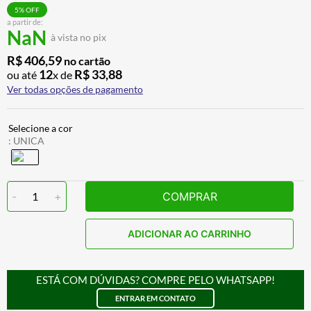
BAU
7
º
5
% OFF
a partir de:
NaN
CALÇA
8
º
à vista no pix
AIROH
9
º
R$
406
,
59
no cartão
12
R$
33
,
88
ou até
x de
BOTAS
10
º
Ver todas opções de pagamento
:
UNICA
-
1
+
COMPRAR
ADICIONAR AO CARRINHO
ESTÁ COM DÚVIDAS? COMPRE PELO WHATSAPP!
ENTRAR EM CONTATO