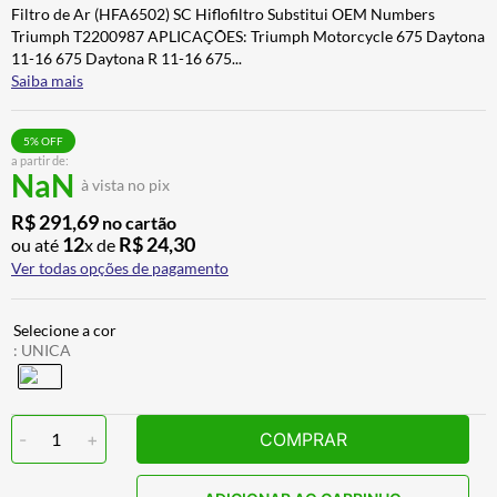
Filtro de Ar (HFA6502) SC Hiflofiltro Substitui OEM Numbers
BAU
7
º
Triumph T2200987 APLICAÇÕES: Triumph Motorcycle 675 Daytona
CALÇA
8
º
11-16 675 Daytona R 11-16 675
...
Saiba mais
AIROH
9
º
BOTAS
10
º
5
% OFF
a partir de:
NaN
à vista no pix
R$
291
,
69
no cartão
12
R$
24
,
30
ou até
x de
Ver todas opções de pagamento
:
UNICA
-
1
+
COMPRAR