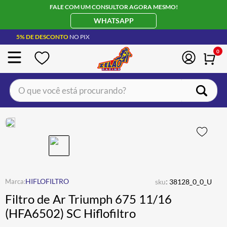
FALE COM UM CONSULTOR AGORA MESMO!
WHATSAPP
5% DE DESCONTO
NO PIX
0
O que você está procurando?
TERMOS MAIS BUSCADOS
CAPACETE LS2
1
º
BOTA
2
º
JAQUETA
3
º
ÓCULOS SOLAR
:
4
º
HIFLOFILTRO
sku
38128_0_0_U
Filtro de Ar Triumph 675 11/16
LUVA
5
º
(HFA6502) SC Hiflofiltro
ALPINESTAR
6
º