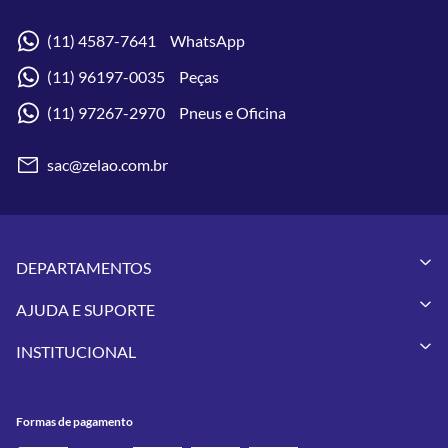
(11) 4587-7641 WhatsApp
(11) 96197-0035 Peças
(11) 97267-2970 Pneus e Oficina
sac@zelao.com.br
DEPARTAMENTOS
Capacetes
AJUDA E SUPORTE
Vestuários
Minha Conta
Pneus
INSTITUCIONAL
Meus Pedidos
Peças
Conheça a Zelão Racing
Trocas e Devoluções
Acessórios
Onde Estamos
Formas de Pagamento
Utilidades
Formas de pagamento
Contato
Política de Frete Grátis
GIVI