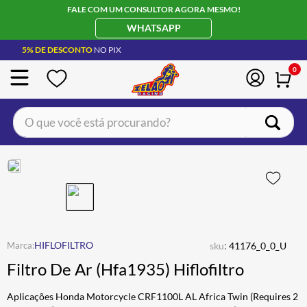
FALE COM UM CONSULTOR AGORA MESMO!
WHATSAPP
5% DE DESCONTO
NO PIX
0
O que você está procurando?
TERMOS MAIS BUSCADOS
CAPACETE LS2
1
º
BOTA
2
º
JAQUETA
3
º
ÓCULOS SOLAR
:
4
º
HIFLOFILTRO
sku
41176_0_0_U
Filtro De Ar (Hfa1935) Hiflofiltro
LUVA
5
º
BAU
6
º
Aplicações Honda Motorcycle CRF1100L AL Africa Twin (Requires 2