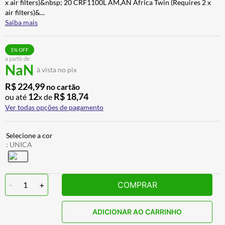
x air filters)&nbsp; 20 CRF1100L AM,AN Africa Twin (Requires 2 x
ALPINESTAR
7
º
air filters)&
...
Saiba mais
AIROH
8
º
CALÇA
9
º
5
% OFF
a partir de:
BOTAS
10
º
NaN
à vista no pix
R$
224
,
99
no cartão
12
R$
18
,
74
ou até
x de
Ver todas opções de pagamento
:
UNICA
-
1
+
COMPRAR
ADICIONAR AO CARRINHO