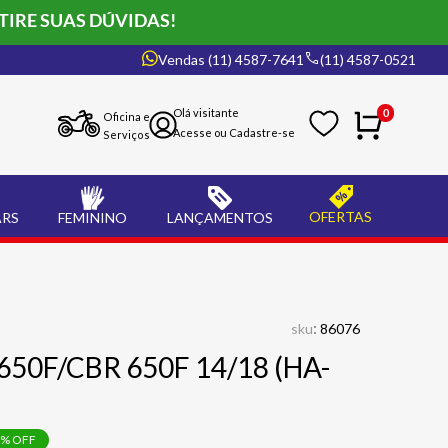
TIRE SUAS DÚVIDAS!
Vendas (11) 4587-7641
(11) 4587-0521
0
Oficina e
Serviços
OFERTAS
ARS
FEMININO
LANÇAMENTOS
:
sku
86076
B 650F/CBR 650F 14/18 (HA-
% OFF