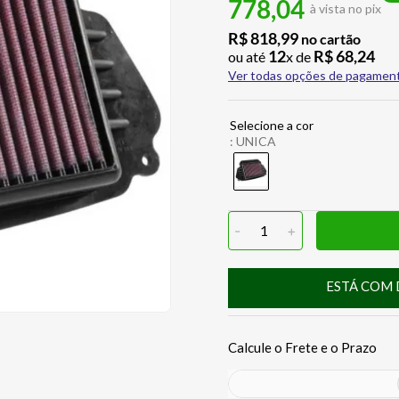
778,04
à vista no pix
R$
818
,
99
no cartão
12
R$
68
,
24
ou até
x de
Ver todas opções de pagamen
:
UNICA
-
1
+
ESTÁ COM 