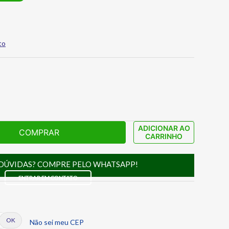
to
ADICIONAR AO
COMPRAR
CARRINHO
DÚVIDAS? COMPRE PELO WHATSAPP!
ENTRAR EM CONTATO
Não sei meu CEP