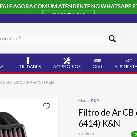
 FALE AGORA COM UM ATENDENTE NO WHATSAPP E 
CLIQUE AQUI
ando?
AS
UTILIDADES
ACESSÓRIOS
GIVI
ALPINEST
CBR 650F 14/18 (HA-6414) K&N
K&N
Filtro de Ar C
6414) K&N
a partir de:
5