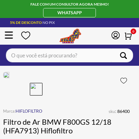
FALE COM UM CONSULTOR AGORA MESMO!
WHATSAPP
5% DE DESCONTO
NO PIX
0
O que você está procurando?
TERMOS MAIS BUSCADOS
CAPACETE LS2
1
º
BOTA
2
º
JAQUETA
3
º
ÓCULOS SOLAR
:
4
º
HIFLOFILTRO
sku
86400
Filtro de Ar BMW F800GS 12/18
LUVA
5
º
(HFA7913) Hiflofiltro
BAU
6
º