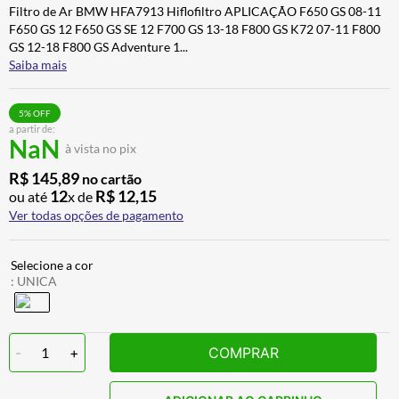
Filtro de Ar BMW HFA7913 Hiflofiltro APLICAÇÃO F650 GS 08-11
ALPINESTAR
7
º
F650 GS 12 F650 GS SE 12 F700 GS 13-18 F800 GS K72 07-11 F800
AIROH
8
º
GS 12-18 F800 GS Adventure 1
...
Saiba mais
CALÇA
9
º
BOTAS
10
º
5
% OFF
a partir de:
NaN
à vista no pix
R$
145
,
89
no cartão
12
R$
12
,
15
ou até
x de
Ver todas opções de pagamento
:
UNICA
-
1
+
COMPRAR