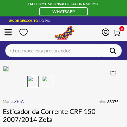
FALE COM UM CONSULTOR AGORA MESMO!
WHATSAPP
5% DE DESCONTO
NO PIX
0
O que você está procurando?
TERMOS MAIS BUSCADOS
CAPACETE LS2
1
º
BOTA
2
º
JAQUETA
3
º
ÓCULOS SOLAR
:
4
º
ZETA
sku
38375
Esticador da Corrente CRF 150
LUVA
5
º
2007/2014 Zeta
BAU
6
º