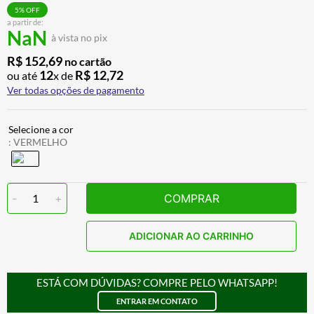
CALÇA
7
º
5
% OFF
a partir de:
NaN
ALPINESTAR
8
º
à vista no pix
AIROH
9
º
R$
152
,
69
no cartão
12
R$
12
,
72
ou até
x de
BOTAS
10
º
Ver todas opções de pagamento
:
VERMELHO
-
1
+
COMPRAR
ADICIONAR AO CARRINHO
ESTÁ COM DÚVIDAS? COMPRE PELO WHATSAPP!
ENTRAR EM CONTATO