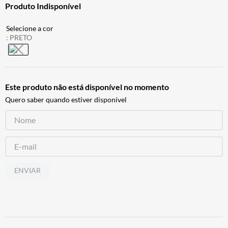
Produto Indisponível
ALPINESTAR
7
º
AIROH
8
º
:
PRETO
CALÇA
9
º
BOTAS
10
º
Este produto não está disponível no momento
Quero saber quando estiver disponível
ENVIAR