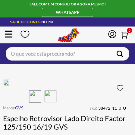
FALE COM UM CONSULTOR AGORA MESMO!
WHATSAPP
5% DE DESCONTO
NO PIX
0
O que você está procurando?
TERMOS MAIS BUSCADOS
CAPACETE LS2
1
º
BOTA
2
º
JAQUETA
3
º
ÓCULOS SOLAR
:
4
º
GVS
sku
38472_11_0_U
Espelho Retrovisor Lado Direito Factor
LUVA
5
º
125/150 16/19 GVS
BAU
6
º