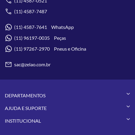
(11) 4587-0521
(11) 4587-7487
(11) 4587-7641 WhatsApp
(11) 96197-0035 Peças
(11) 97267-2970 Pneus e Oficina
sac@zelao.com.br
DEPARTAMENTOS
Capacetes
AJUDA E SUPORTE
Vestuários
Minha Conta
Pneus
INSTITUCIONAL
Meus Pedidos
Peças
Conheça a Zelão Racing
Trocas e Devoluções
Acessórios