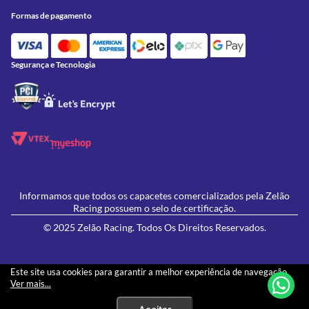
Onde Estamos
Formas de Pagamento
Utilidades
Formas de pagamento
Contato
Política de Frete Grátis
GIVI
Blog
Política de Privacidade
Feminino
Oficina/Serviços
Política de Campanhas e promoções
Lançamentos
Segurança e Tecnologia
Ofertas
Informamos que todos os capacetes comercializados pela Zelão
Racing possuem o selo de certificação.
© 2025 Zelão Racing. Todos Os Direitos Reservados.
Este site usa cookies para garantir a melhor experiência de navegação.
Ver mais...
Os preços e condições de pagamento apresentados neste site não necessariamente