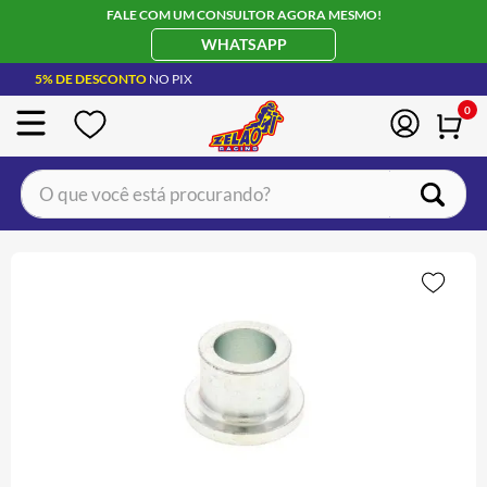
FALE COM UM CONSULTOR AGORA MESMO!
WHATSAPP
5% DE DESCONTO
NO PIX
0
O que você está procurando?
TERMOS MAIS BUSCADOS
CAPACETE LS2
1
º
BOTA
2
º
JAQUETA
3
º
ÓCULOS SOLAR
4
º
LUVA
5
º
ALPINESTAR
6
º