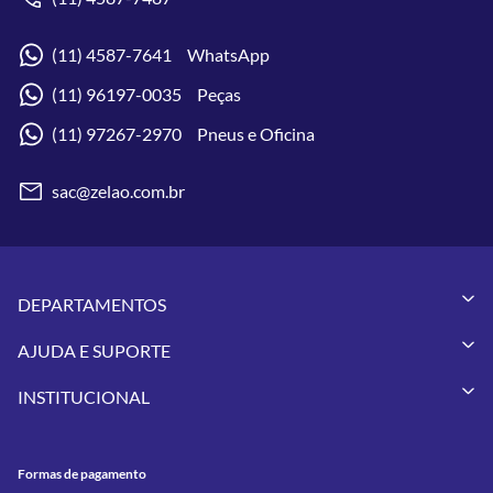
(11) 4587-7641 WhatsApp
(11) 96197-0035 Peças
(11) 97267-2970 Pneus e Oficina
sac@zelao.com.br
DEPARTAMENTOS
Capacetes
AJUDA E SUPORTE
Vestuários
Minha Conta
Pneus
INSTITUCIONAL
Meus Pedidos
Peças
Conheça a Zelão Racing
Trocas e Devoluções
Acessórios
Onde Estamos
Formas de Pagamento
Utilidades
Formas de pagamento
Contato
Política de Frete Grátis