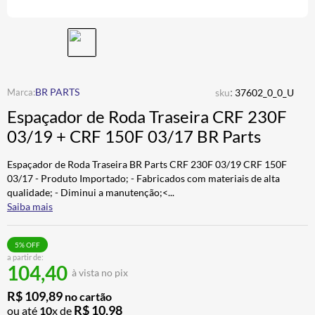
BAU
7
º
CALÇA
8
º
AIROH
9
º
BOTAS
10
º
:
BR PARTS
sku
37602_0_0_U
Espaçador de Roda Traseira CRF 230F
03/19 + CRF 150F 03/17 BR Parts
Espaçador de Roda Traseira BR Parts CRF 230F 03/19 CRF 150F
03/17 - Produto Importado; - Fabricados com materiais de alta
qualidade; - Diminui a manutenção;<
...
Saiba mais
5
% OFF
a partir de:
104,40
à vista no pix
R$
109
,
89
no cartão
R$
10
,
98
ou até
10
x de