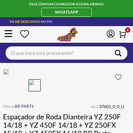
FALE COM UM CONSULTOR AGORA MESMO!
WHATSAPP
5% DE DESCONTO
NO PIX
0
O que você está procurando?
TERMOS MAIS BUSCADOS
CAPACETE LS2
1
º
BOTA
2
º
JAQUETA
3
º
ÓCULOS SOLAR
:
4
º
BR PARTS
sku
37601_0_0_U
Espaçador de Roda Dianteira YZ 250F
LUVA
5
º
14/18 + YZ 450F 14/18 + YZ 250FX
BAU
6
º