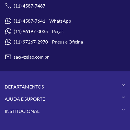
(11) 4587-7487
(11) 4587-7641 WhatsApp
(11) 96197-0035 Peças
(11) 97267-2970 Pneus e Oficina
sac@zelao.com.br
DEPARTAMENTOS
Capacetes
AJUDA E SUPORTE
Vestuários
Minha Conta
Pneus
INSTITUCIONAL
Meus Pedidos
Peças
Conheça a Zelão Racing
Trocas e Devoluções
Acessórios
Onde Estamos
Formas de Pagamento