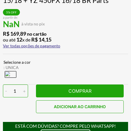
15/18 + YZ 450FX 16/18 BR Parts
ALPINESTAR
7
º
5
% OFF
AIROH
8
º
a partir de:
NaN
à vista no pix
CALÇA
9
º
R$
169
,
89
no cartão
BOTAS
10
º
12
R$
14
,
15
ou até
x de
Ver todas opções de pagamento
:
UNICA
-
1
+
COMPRAR
ADICIONAR AO CARRINHO
ESTÁ COM DÚVIDAS? COMPRE PELO WHATSAPP!