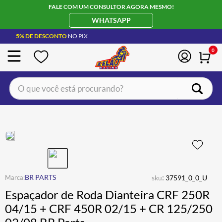
FALE COM UM CONSULTOR AGORA MESMO!
WHATSAPP
5% DE DESCONTO
NO PIX
0
O que você está procurando?
TERMOS MAIS BUSCADOS
CAPACETE LS2
1
º
BOTA
2
º
JAQUETA
3
º
ÓCULOS SOLAR
:
4
º
BR PARTS
sku
37591_0_0_U
Espaçador de Roda Dianteira CRF 250R
LUVA
5
º
04/15 + CRF 450R 02/15 + CR 125/250
BAU
6
º