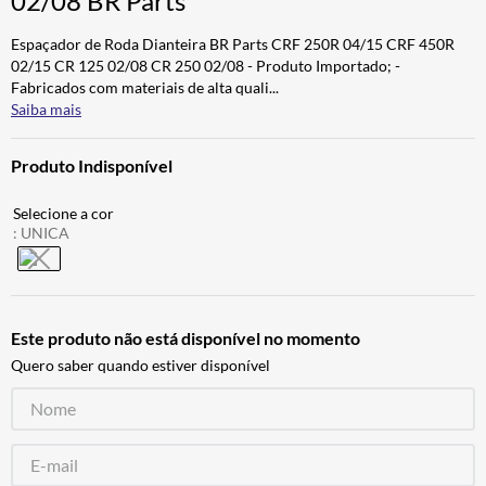
02/08 BR Parts
ALPINESTAR
7
º
Espaçador de Roda Dianteira BR Parts CRF 250R 04/15 CRF 450R
AIROH
8
º
02/15 CR 125 02/08 CR 250 02/08 - Produto Importado; -
Fabricados com materiais de alta quali
...
CALÇA
9
º
Saiba mais
BOTAS
10
º
Produto Indisponível
:
UNICA
Este produto não está disponível no momento
Quero saber quando estiver disponível