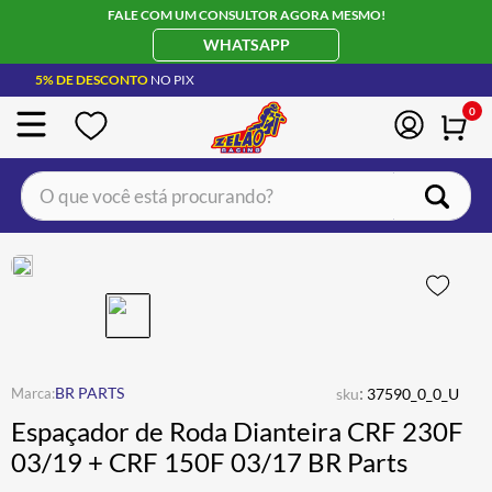
FALE COM UM CONSULTOR AGORA MESMO!
WHATSAPP
5% DE DESCONTO
NO PIX
0
O que você está procurando?
TERMOS MAIS BUSCADOS
CAPACETE LS2
1
º
BOTA
2
º
JAQUETA
3
º
ÓCULOS SOLAR
:
4
º
BR PARTS
sku
37590_0_0_U
Espaçador de Roda Dianteira CRF 230F
LUVA
5
º
03/19 + CRF 150F 03/17 BR Parts
BAU
6
º