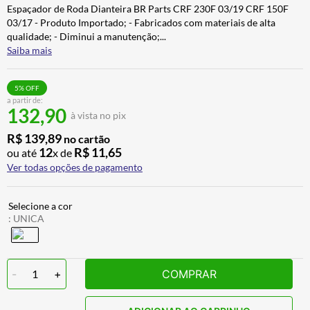
Espaçador de Roda Dianteira BR Parts CRF 230F 03/19 CRF 150F
ALPINESTAR
7
º
03/17 - Produto Importado; - Fabricados com materiais de alta
AIROH
8
º
qualidade; - Diminui a manutenção;
...
Saiba mais
CALÇA
9
º
BOTAS
10
º
5
% OFF
a partir de:
132,90
à vista no pix
R$
139
,
89
no cartão
12
R$
11
,
65
ou até
x de
Ver todas opções de pagamento
:
UNICA
-
1
+
COMPRAR