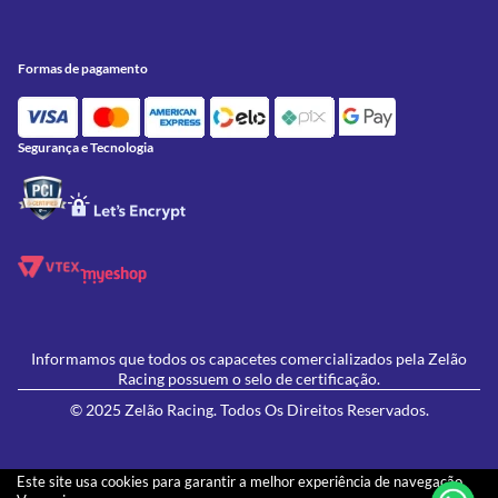
Meus Pedidos
Peças
Conheça a Zelão Racing
Trocas e Devoluções
Acessórios
Onde Estamos
Formas de Pagamento
Utilidades
Formas de pagamento
Contato
Política de Frete Grátis
GIVI
Blog
Política de Privacidade
Feminino
Oficina/Serviços
Política de Campanhas e promoções
Lançamentos
Segurança e Tecnologia
Ofertas
Informamos que todos os capacetes comercializados pela Zelão
Racing possuem o selo de certificação.
© 2025 Zelão Racing. Todos Os Direitos Reservados.
Este site usa cookies para garantir a melhor experiência de navegação.