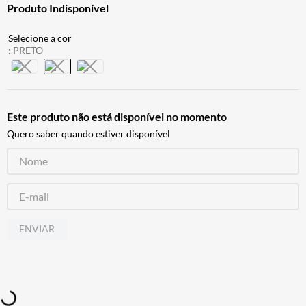
Produto Indisponível
ALPINESTAR
7
º
AIROH
8
º
:
PRETO
CALÇA
9
º
BOTAS
10
º
Este produto não está disponível no momento
Quero saber quando estiver disponível
ENVIAR