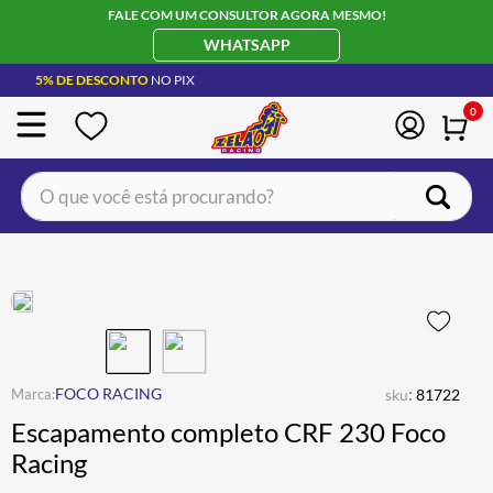
FALE COM UM CONSULTOR AGORA MESMO!
WHATSAPP
5% DE DESCONTO
NO PIX
0
O que você está procurando?
TERMOS MAIS BUSCADOS
CAPACETE LS2
1
º
BOTA
2
º
JAQUETA
3
º
ÓCULOS SOLAR
:
4
º
FOCO RACING
sku
81722
Escapamento completo CRF 230 Foco
LUVA
5
º
Racing
BAU
6
º