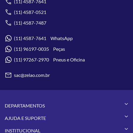
(11) 4587-7641
(11) 4587-0521
(11) 4587-7487
(11) 4587-7641 WhatsApp
(11) 96197-0035 Peças
(11) 97267-2970 Pneus e Oficina
sac@zelao.com.br
DEPARTAMENTOS
Capacetes
AJUDA E SUPORTE
Vestuários
Minha Conta
Pneus
INSTITUCIONAL