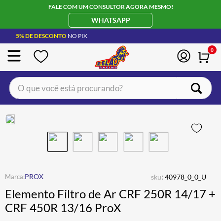
FALE COM UM CONSULTOR AGORA MESMO!
WHATSAPP
5% DE DESCONTO
NO PIX
0
O que você está procurando?
TERMOS MAIS BUSCADOS
CAPACETE LS2
1
º
BOTA
2
º
JAQUETA
3
º
ÓCULOS SOLAR
:
4
º
PROX
sku
40978_0_0_U
Elemento Filtro de Ar CRF 250R 14/17 +
LUVA
5
º
CRF 450R 13/16 ProX
BAU
6
º