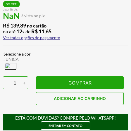
ALPINESTAR
7
º
5
% OFF
a partir de:
NaN
AIROH
8
º
à vista no pix
CALÇA
9
º
R$
139
,
89
no cartão
12
R$
11
,
65
ou até
x de
BOTAS
10
º
Ver todas opções de pagamento
:
UNICA
-
1
+
COMPRAR
ADICIONAR AO CARRINHO
ESTÁ COM DÚVIDAS? COMPRE PELO WHATSAPP!
ENTRAR EM CONTATO