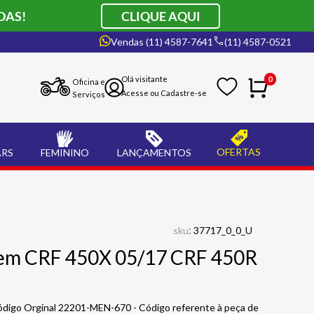
DAS!
CLIQUE AQUI
Vendas (11) 4587-7641
(11) 4587-0521
0
Oficina e
Serviços
OFERTAS
ARS
FEMININO
LANÇAMENTOS
:
sku
37717_0_0_U
em CRF 450X 05/17 CRF 450R
igo Orginal 22201-MEN-670 - Código referente à peça de