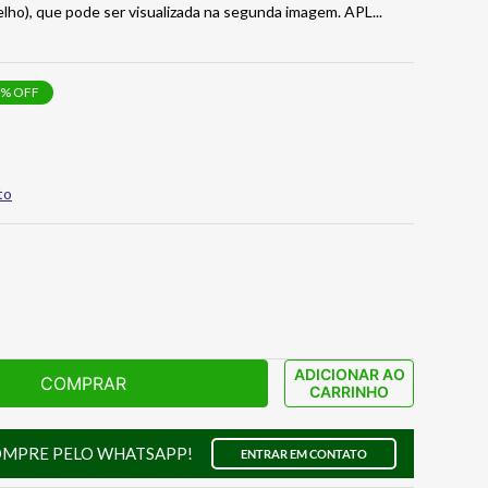
elho), que pode ser visualizada na segunda imagem. APL
...
% OFF
to
ADICIONAR AO
COMPRAR
CARRINHO
OMPRE PELO WHATSAPP!
ENTRAR EM CONTATO