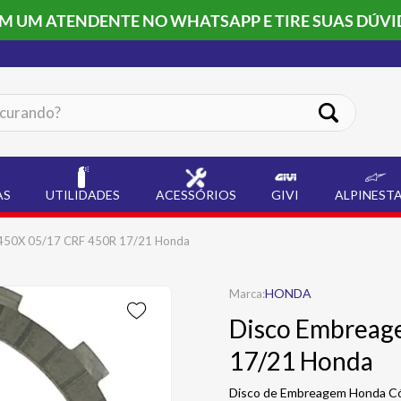
OM UM ATENDENTE NO WHATSAPP E TIRE SUAS DÚVI
ando?
AS
UTILIDADES
ACESSÓRIOS
GIVI
ALPINEST
450X 05/17 CRF 450R 17/21 Honda
HONDA
Disco Embreag
17/21 Honda
Disco de Embreagem Honda Cód