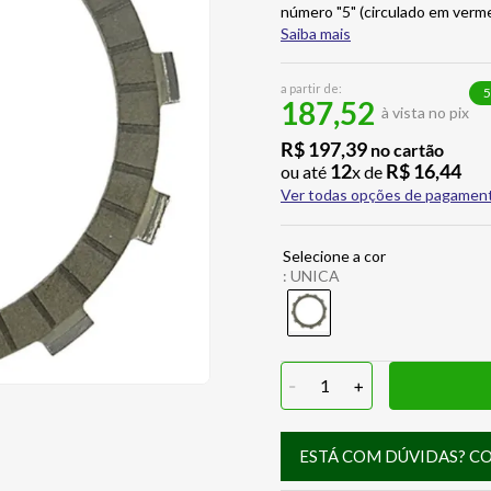
número "5" (circulado em verm
Saiba mais
a partir de:
5
187,52
à vista no pix
R$
197
,
39
no cartão
12
R$
16
,
44
ou até
x de
Ver todas opções de pagamen
:
UNICA
-
1
+
ESTÁ COM DÚVIDAS? C