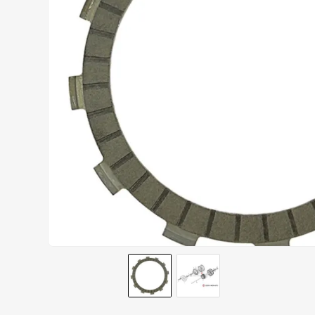
AIROH
9
º
BOTAS
10
º