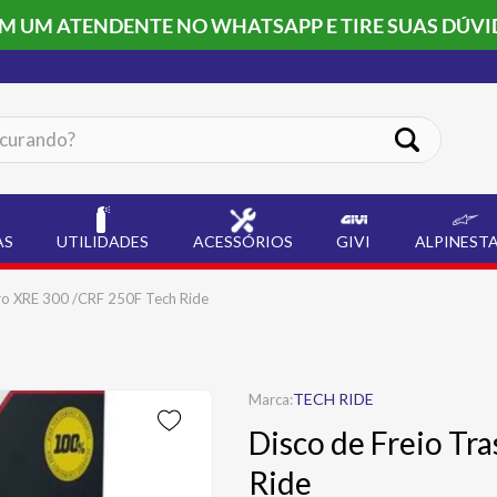
OM UM ATENDENTE NO WHATSAPP E TIRE SUAS DÚVI
ando?
AS
UTILIDADES
ACESSÓRIOS
GIVI
ALPINEST
iro XRE 300 /CRF 250F Tech Ride
TECH RIDE
Disco de Freio Tr
Ride