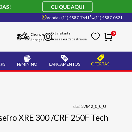
DAS!
CLIQUE AQUI
Vendas (11) 4587-7641
(11) 4587-0521
0
Oficina e
Serviços
OFERTAS
ARS
FEMININO
LANÇAMENTOS
:
sku
37842_0_0_U
aseiro XRE 300 /CRF 250F Tech