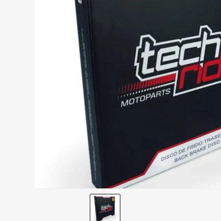
BOTAS
9
º
AIROH
10
º