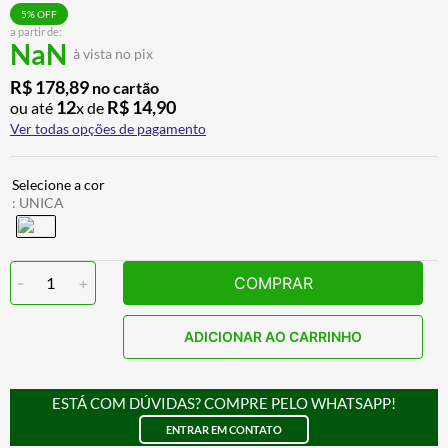
ALPINESTAR
7
º
5
% OFF
a partir de:
NaN
AIROH
8
º
à vista no pix
CALÇA
9
º
R$
178
,
89
no cartão
12
R$
14
,
90
ou até
x de
BOTAS
10
º
Ver todas opções de pagamento
:
UNICA
-
1
+
COMPRAR
ADICIONAR AO CARRINHO
ESTÁ COM DÚVIDAS? COMPRE PELO WHATSAPP!
ENTRAR EM CONTATO