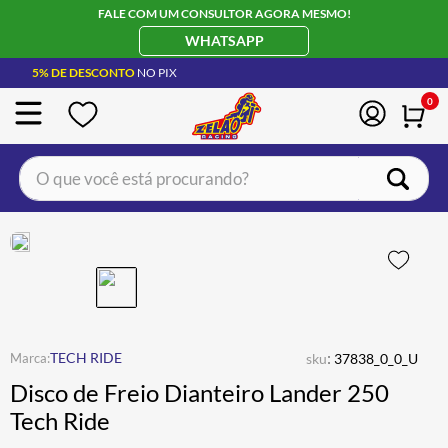
FALE COM UM CONSULTOR AGORA MESMO!
WHATSAPP
5% DE DESCONTO
NO PIX
0
O que você está procurando?
TERMOS MAIS BUSCADOS
CAPACETE LS2
1
º
BOTA
2
º
JAQUETA
3
º
ÓCULOS SOLAR
:
4
º
TECH RIDE
sku
37838_0_0_U
Disco de Freio Dianteiro Lander 250
LUVA
5
º
Tech Ride
BAU
6
º