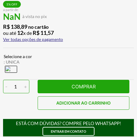
CALÇA
7
º
5
% OFF
a partir de:
NaN
ALPINESTAR
8
º
à vista no pix
AIROH
9
º
R$
138
,
89
no cartão
12
R$
11
,
57
ou até
x de
BOTAS
10
º
Ver todas opções de pagamento
:
UNICA
-
1
+
COMPRAR
ADICIONAR AO CARRINHO
ESTÁ COM DÚVIDAS? COMPRE PELO WHATSAPP!
ENTRAR EM CONTATO