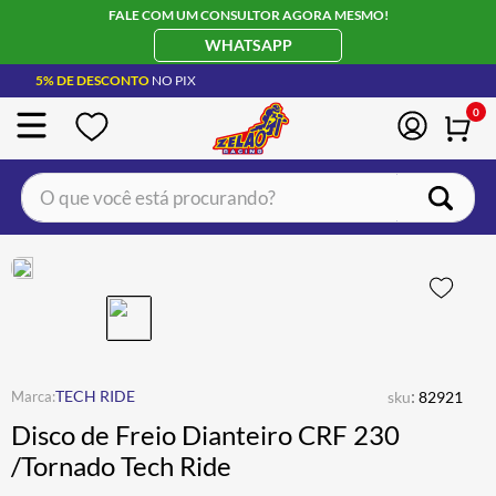
FALE COM UM CONSULTOR AGORA MESMO!
WHATSAPP
5% DE DESCONTO
NO PIX
0
O que você está procurando?
TERMOS MAIS BUSCADOS
CAPACETE LS2
1
º
BOTA
2
º
JAQUETA
3
º
ÓCULOS SOLAR
:
4
º
TECH RIDE
sku
82921
Disco de Freio Dianteiro CRF 230
LUVA
5
º
/Tornado Tech Ride
BAU
6
º