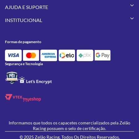
Capacetes
AJUDA E SUPORTE
Vestuários
Minha Conta
Pneus
INSTITUCIONAL
Meus Pedidos
Peças
Conheça a Zelão Racing
Trocas e Devoluções
Acessórios
Onde Estamos
Formas de Pagamento
Utilidades
Formas de pagamento
Contato
Política de Frete Grátis
GIVI
Blog
Política de Privacidade
Feminino
Oficina/Serviços
Política de Campanhas e promoções
Lançamentos
Segurança e Tecnologia
Ofertas
Informamos que todos os capacetes comercializados pela Zelão
Racing possuem o selo de certificação.
© 2025 Zelão Racing. Todos Os Direitos Reservados.