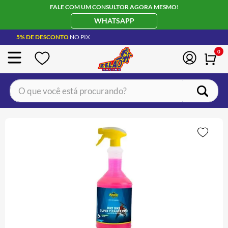
FALE COM UM CONSULTOR AGORA MESMO!
WHATSAPP
5% DE DESCONTO
NO PIX
0
O que você está procurando?
TERMOS MAIS BUSCADOS
CAPACETE LS2
1
º
BOTA
2
º
JAQUETA
3
º
ÓCULOS SOLAR
4
º
LUVA
5
º
BAU
6
º