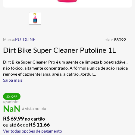
CALÇA
7
º
ALPINESTAR
8
º
AIROH
9
º
BOTAS
10
º
:
PUTOLINE
sku
88092
Dirt Bike Super Cleaner Putoline 1L
Dirt Bike Super Cleaner Pro é um agente de limpeza biodegradável,
não tóxico, altamente concentrado. A fórmula única de ação rápida
remove eficazmente lama, areia, alcatrão, gordur
...
Saiba mais
5
% OFF
a partir de:
NaN
à vista no pix
R$
69
,
99
no cartão
R$
11
,
66
ou até
6
x de
Ver todas opções de pagamento