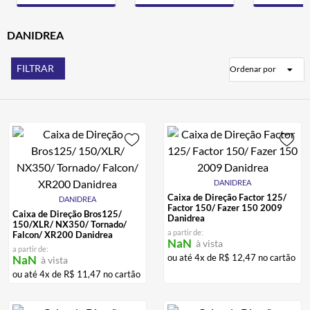
ALPINESTAR
7
º
AIROH
DANIDREA
8
º
CALÇA
9
º
FILTRAR
Ordenar por
BOTAS
10
º
DANIDREA
Caixa de Direção Factor 125/
DANIDREA
Factor 150/ Fazer 150 2009
Caixa de Direção Bros125/
Danidrea
150/XLR/ NX350/ Tornado/
a partir de:
Falcon/ XR200 Danidrea
NaN
à vista
a partir de:
ou até
4
x de
R$
12
,
47
no cartão
NaN
à vista
ou até
4
x de
R$
11
,
47
no cartão