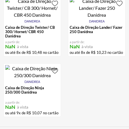
DANIDREA
DANIDREA
Caixa de Direção Twister/ CB
Caixa de Direção Lander/ Fazer
300/ Hornet/ CBR 450
250 Danidrea
Danidrea
a partir de:
a partir de:
NaN
NaN
à vista
à vista
ou até
8
x de
R$
10
,
48
no cartão
ou até
8
x de
R$
10
,
23
no cartão
DANIDREA
Caixa de Direção Ninja
250/300 Danidrea
a partir de:
NaN
à vista
ou até
9
x de
R$
10
,
07
no cartão