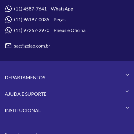
(11) 4587-7641 WhatsApp
(11) 96197-0035 Peças
(11) 97267-2970 Pneus e Oficina
sac@zelao.com.br
DEPARTAMENTOS
Capacetes
AJUDA E SUPORTE
Vestuários
Minha Conta
Pneus
INSTITUCIONAL
Meus Pedidos
Peças
Conheça a Zelão Racing
Trocas e Devoluções
Acessórios
Onde Estamos