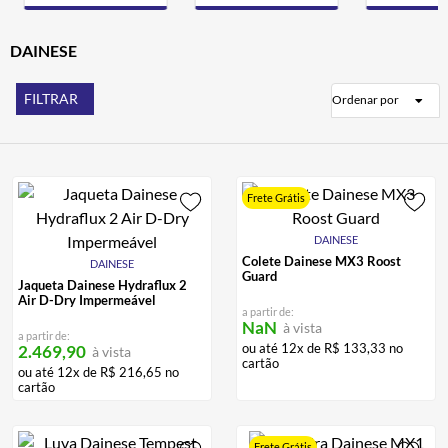
BAU
7
º
CALÇA
DAINESE
8
º
AIROH
9
º
FILTRAR
Ordenar por
BOTAS
10
º
Frete Grátis
DAINESE
Colete Dainese MX3 Roost
DAINESE
Guard
Jaqueta Dainese Hydraflux 2
Air D-Dry Impermeável
a partir de:
NaN
à vista
a partir de:
ou até
12
x de
R$
133
,
33
no
2.469,90
à vista
cartão
ou até
12
x de
R$
216
,
65
no
cartão
Frete Grátis