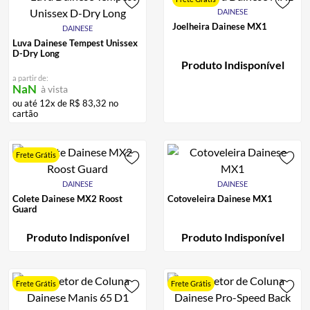
DAINESE
Joelheira Dainese MX1
DAINESE
Luva Dainese Tempest Unissex
D-Dry Long
Produto Indisponível
a partir de:
NaN
à vista
ou até
12
x de
R$
83
,
32
no
cartão
Frete Grátis
DAINESE
DAINESE
Colete Dainese MX2 Roost
Cotoveleira Dainese MX1
Guard
Produto Indisponível
Produto Indisponível
Frete Grátis
Frete Grátis