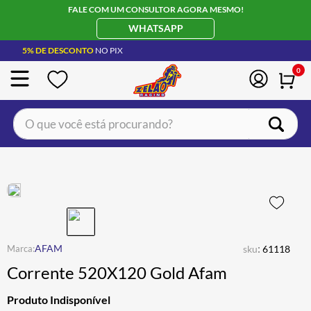
FALE COM UM CONSULTOR AGORA MESMO!
WHATSAPP
5% DE DESCONTO
NO PIX
0
O que você está procurando?
TERMOS MAIS BUSCADOS
CAPACETE LS2
1
º
BOTA
2
º
JAQUETA
3
º
ÓCULOS SOLAR
:
4
º
AFAM
sku
61118
Corrente 520X120 Gold Afam
LUVA
5
º
ALPINESTAR
6
º
Produto Indisponível