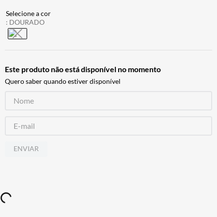
BAU
7
º
:
DOURADO
CALÇA
8
º
AIROH
9
º
BOTAS
10
º
Este produto não está disponível no momento
Quero saber quando estiver disponível
ENVIAR