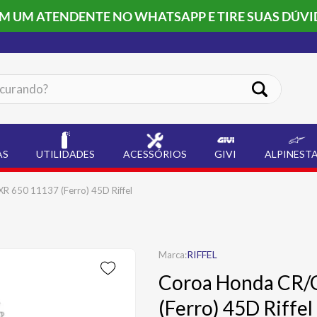
OM UM ATENDENTE NO WHATSAPP E TIRE SUAS DÚVI
ando?
AS
UTILIDADES
ACESSÓRIOS
GIVI
ALPINEST
 650 11137 (Ferro) 45D Riffel
RIFFEL
Coroa Honda CR/
(Ferro) 45D Riffel