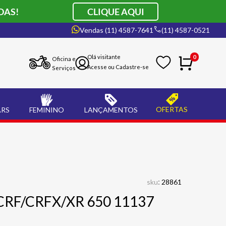
DAS!
CLIQUE AQUI
Vendas (11) 4587-7641
(11) 4587-0521
0
Oficina e
Serviços
OFERTAS
ARS
FEMININO
LANÇAMENTOS
:
sku
28861
CRF/CRFX/XR 650 11137