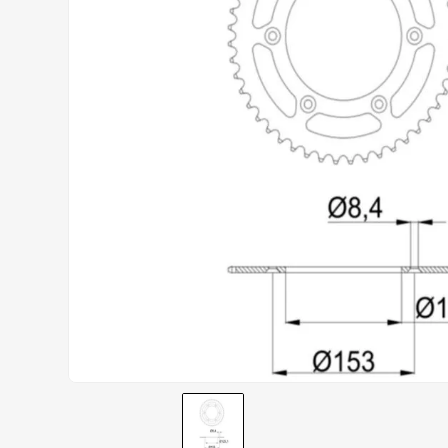
AIROH
9
º
BOTAS
10
º