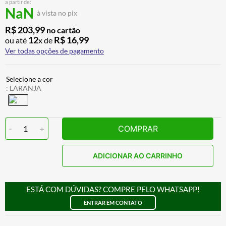
a partir de:
ALPINESTAR
7
º
NaN
à vista no pix
AIROH
8
º
R$
203
,
99
no cartão
12
R$
16
,
99
ou até
x de
CALÇA
9
º
Ver todas opções de pagamento
BOTAS
10
º
:
LARANJA
-
1
+
COMPRAR
ADICIONAR AO CARRINHO
ESTÁ COM DÚVIDAS? COMPRE PELO WHATSAPP!
ENTRAR EM CONTATO