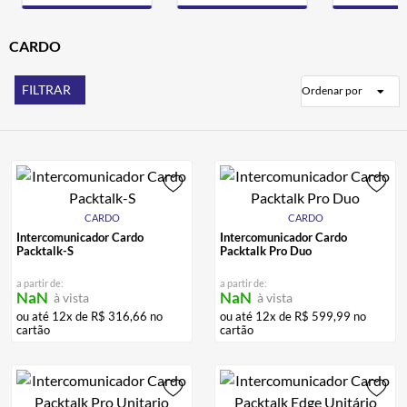
ALPINESTAR
7
º
AIROH
CARDO
8
º
CALÇA
9
º
FILTRAR
Ordenar por
BOTAS
10
º
CARDO
CARDO
Intercomunicador Cardo
Intercomunicador Cardo
Packtalk-S
Packtalk Pro Duo
a partir de:
a partir de:
NaN
NaN
à vista
à vista
ou até
12
x de
R$
316
,
66
no
ou até
12
x de
R$
599
,
99
no
cartão
cartão