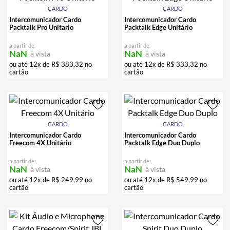
CARDO
CARDO
Intercomunicador Cardo
Intercomunicador Cardo
Packtalk Pro Unitario
Packtalk Edge Unitário
a partir de:
a partir de:
NaN
NaN
à vista
à vista
ou até
12
x de
R$
383
,
32
no
ou até
12
x de
R$
333
,
32
no
cartão
cartão
CARDO
CARDO
Intercomunicador Cardo
Intercomunicador Cardo
Freecom 4X Unitário
Packtalk Edge Duo Duplo
a partir de:
a partir de:
NaN
NaN
à vista
à vista
ou até
12
x de
R$
249
,
99
no
ou até
12
x de
R$
549
,
99
no
cartão
cartão