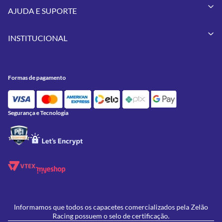
Capacetes
AJUDA E SUPORTE
Vestuários
Minha Conta
Pneus
INSTITUCIONAL
Meus Pedidos
Peças
Conheça a Zelão Racing
Trocas e Devoluções
Acessórios
Onde Estamos
Formas de pagamento
Formas de Pagamento
Utilidades
Contato
Política de Frete Grátis
GIVI
Blog
Política de Privacidade
Segurança e Tecnologia
Feminino
Oficina/Serviços
Política de Campanhas e promoções
Lançamentos
Ofertas
Informamos que todos os capacetes comercializados pela Zelão
Racing possuem o selo de certificação.