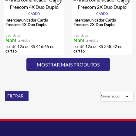
CARDO
CARDO
Intercomunicador Cardo
Intercomunicador Cardo
Freecom 4X Duo Duplo
Freecom 2X Duo Duplo
a partir de:
a partir de:
NaN
NaN
à vista
à vista
ou até
12
x de
R$
416
,
65
no
ou até
12
x de
R$
358
,
32
no
cartão
cartão
FILTRAR
Ordenar por