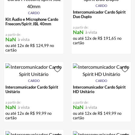
CARDO
Intercomunicador Cardo Spirit
CARDO
Duo Duplo
Kit Áudio e Microphone Cardo
Freecom/Spirit JBL 40mm
a partir de:
NaN
à vista
a partir de:
ou até
12
x de
R$
191
,
65
no
NaN
à vista
cartão
ou até
12
x de
R$
124
,
99
no
cartão
CARDO
CARDO
Intercomunicador Cardo Spirit
Intercomunicador Cardo Spirit
Unitário
HD Unitário
a partir de:
a partir de:
NaN
NaN
à vista
à vista
ou até
12
x de
R$
99
,
99
no
ou até
12
x de
R$
149
,
99
no
cartão
cartão