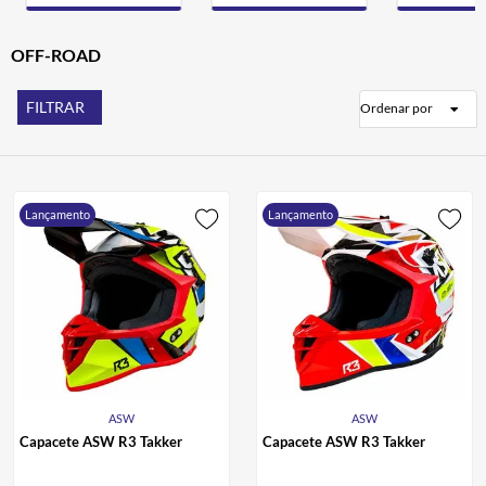
CALÇA
7
º
ALPINESTAR
OFF-ROAD
8
º
AIROH
9
º
FILTRAR
Ordenar por
BOTAS
10
º
Lançamento
Lançamento
ASW
ASW
Capacete ASW R3 Takker
Capacete ASW R3 Takker