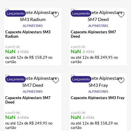
Lançamento
Lançamento
ALPINESTARS
ALPINESTARS
Capacete Alpinestars SM3
Capacete Alpinestars SM7
Radium
Deed
a partir de:
a partir de:
NaN
NaN
à vista
à vista
ou até
12
x de
R$
158
,
29
no
ou até
12
x de
R$
249
,
95
no
cartão
cartão
Lançamento
Lançamento
ALPINESTARS
ALPINESTARS
Capacete Alpinestars SM7
Capacete Alpinestars SM3 Fray
Deed
a partir de:
a partir de:
NaN
NaN
à vista
à vista
ou até
12
x de
R$
249
,
95
no
ou até
12
x de
R$
158
,
29
no
cartão
cartão