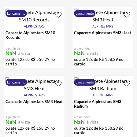
Lançamento
Lançamento
ALPINESTARS
ALPINESTARS
Capacete Alpinestars SM10
Capacete Alpinestars SM3 Heat
Records
a partir de:
a partir de:
NaN
NaN
à vista
à vista
ou até
12
x de
R$
558
,
29
no
ou até
12
x de
R$
158
,
29
no
cartão
cartão
Lançamento
Lançamento
ALPINESTARS
ALPINESTARS
Capacete Alpinestars SM3 Heat
Capacete Alpinestars SM3
Radium
a partir de:
a partir de:
NaN
NaN
à vista
à vista
ou até
12
x de
R$
158
,
29
no
ou até
12
x de
R$
158
,
29
no
cartão
cartão