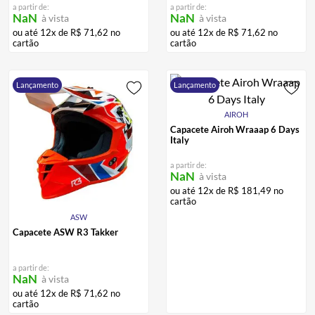
a partir de:
a partir de:
NaN
NaN
à vista
à vista
ou até
12
x de
R$
71
,
62
no
ou até
12
x de
R$
71
,
62
no
cartão
cartão
Lançamento
Lançamento
AIROH
Capacete Airoh Wraaap 6 Days
Italy
a partir de:
NaN
à vista
ou até
12
x de
R$
181
,
49
no
cartão
ASW
Capacete ASW R3 Takker
a partir de:
NaN
à vista
ou até
12
x de
R$
71
,
62
no
cartão