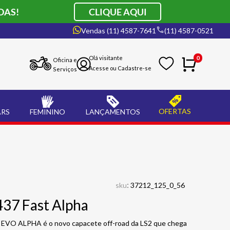
DAS!
CLIQUE AQUI
Vendas (11) 4587-7641
(11) 4587-0521
0
Oficina e
Serviços
OFERTAS
ARS
FEMININO
LANÇAMENTOS
:
sku
37212_125_0_56
37 Fast Alpha
EVO ALPHA é o novo capacete off-road da LS2 que chega