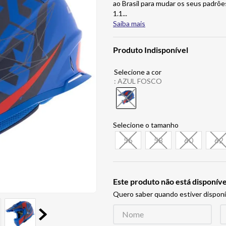
ao Brasil para mudar os seus padrõe
1.1
...
Saiba mais
Produto Indisponível
:
AZUL FOSCO
56
58
60
62
Este produto não está disponí
Quero saber quando estiver disponí