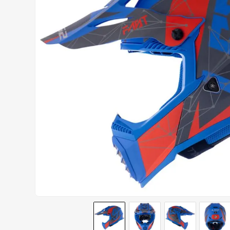
BOTAS
9
º
AIROH
10
º