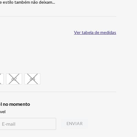
e estilo também não deixam
...
Ver tabela de medidas
62
64
vel no momento
vel
ENVIAR