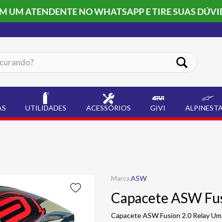
OM UM ATENDENTE NO WHATSAPP E TIRE SUAS DÚVI
ando?
AS
UTILIDADES
ACESSÓRIOS
GIVI
ALPINEST
ASW
Capacete ASW Fus
Capacete ASW Fusion 2.0 Relay Um c