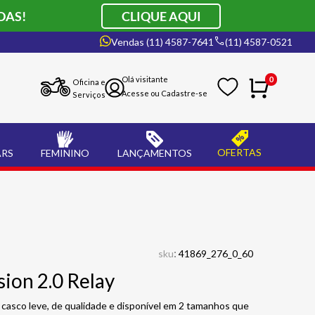
DAS!
CLIQUE AQUI
Vendas (11) 4587-7641
(11) 4587-0521
0
Oficina e
Serviços
OFERTAS
ARS
FEMININO
LANÇAMENTOS
:
sku
41869_276_0_60
ion 2.0 Relay
asco leve, de qualidade e disponível em 2 tamanhos que