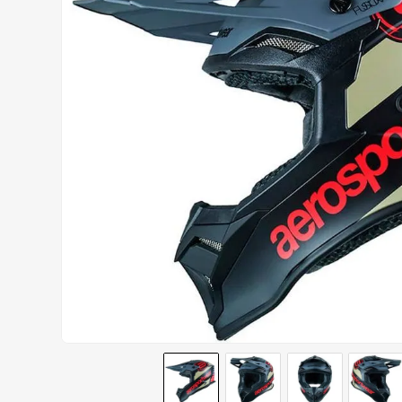
AIROH
9
º
BOTAS
10
º