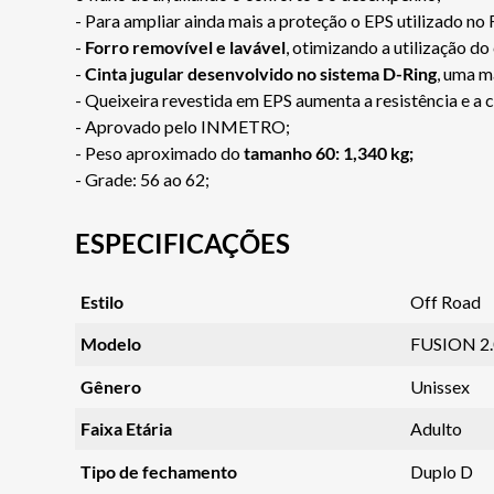
- Para ampliar ainda mais a proteção o EPS utilizado no 
-
Forro removível e lavável
, otimizando a utilização do
-
Cinta jugular desenvolvido no sistema D-Ring
, uma m
- Queixeira revestida em EPS aumenta a resistência e a
- Aprovado pelo INMETRO;
- Peso aproximado do
tamanho
60: 1,340 kg;
- Grade: 56 ao 62;
ESPECIFICAÇÕES
Estilo
Off Road
Modelo
FUSION 2.
Gênero
Unissex
Faixa Etária
Adulto
Tipo de fechamento
Duplo D