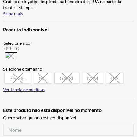
Gráfico do logotipo inspirado na bandeira dos EUA na parte da
BAU
7
º
frente. Estampa
...
Saiba mais
CALÇA
8
º
AIROH
9
º
Produto Indisponível
BOTAS
10
º
:
PRETO
3G-2XL
G-L
GG-XL
M-M
P-S
Ver tabela de medidas
Este produto não está disponível no momento
Quero saber quando estiver disponível