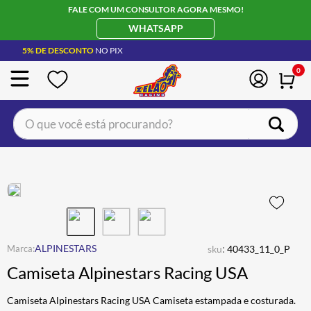
FALE COM UM CONSULTOR AGORA MESMO!
WHATSAPP
5% DE DESCONTO
NO PIX
0
O que você está procurando?
TERMOS MAIS BUSCADOS
CAPACETE LS2
1
º
BOTA
2
º
JAQUETA
3
º
ÓCULOS SOLAR
:
4
º
ALPINESTARS
sku
40433_11_0_P
Camiseta Alpinestars Racing USA
LUVA
5
º
ALPINESTAR
6
º
Camiseta Alpinestars Racing USA Camiseta estampada e costurada.