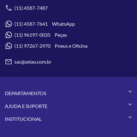
(11) 4587-7487
(11) 4587-7641 WhatsApp
(11) 96197-0035 Peças
(11) 97267-2970 Pneus e Oficina
sac@zelao.com.br
DEPARTAMENTOS
Capacetes
AJUDA E SUPORTE
Vestuários
Minha Conta
Pneus
INSTITUCIONAL
Meus Pedidos
Peças
Conheça a Zelão Racing
Trocas e Devoluções
Acessórios
Onde Estamos