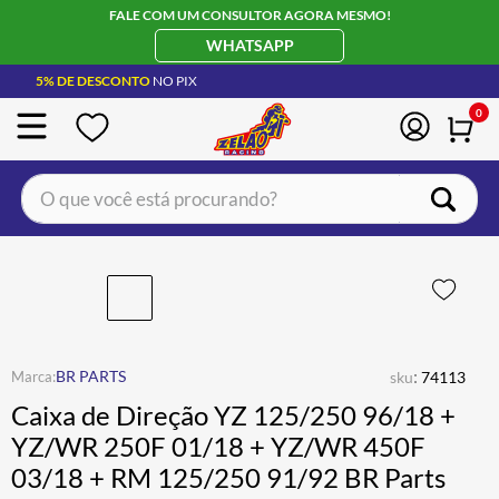
FALE COM UM CONSULTOR AGORA MESMO!
WHATSAPP
5% DE DESCONTO
NO PIX
0
O que você está procurando?
TERMOS MAIS BUSCADOS
CAPACETE LS2
1
º
BOTA
2
º
JAQUETA
3
º
:
BR PARTS
sku
74113
ÓCULOS SOLAR
4
º
Caixa de Direção YZ 125/250 96/18 +
LUVA
5
º
YZ/WR 250F 01/18 + YZ/WR 450F
03/18 + RM 125/250 91/92 BR Parts
BAU
6
º