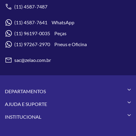
(11) 4587-7487
(11) 4587-7641 WhatsApp
(11) 96197-0035 Peças
(11) 97267-2970 Pneus e Oficina
sac@zelao.com.br
DEPARTAMENTOS
Capacetes
AJUDA E SUPORTE
Vestuários
Minha Conta
Pneus
INSTITUCIONAL
Meus Pedidos
Peças
Conheça a Zelão Racing
Trocas e Devoluções
Acessórios
Onde Estamos
Formas de Pagamento