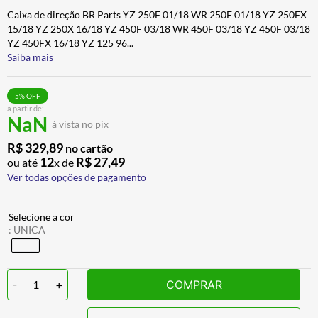
ALPINESTAR
7
º
Caixa de direção BR Parts YZ 250F 01/18 WR 250F 01/18 YZ 250FX
15/18 YZ 250X 16/18 YZ 450F 03/18 WR 450F 03/18 YZ 450F 03/18
CALÇA
8
º
YZ 450FX 16/18 YZ 125 96
...
Saiba mais
BOTAS
9
º
AIROH
10
º
5
% OFF
a partir de:
NaN
à vista no pix
R$
329
,
89
no cartão
12
R$
27
,
49
ou até
x de
Ver todas opções de pagamento
:
UNICA
-
1
+
COMPRAR