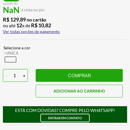
a partir de:
CALÇA
7
º
NaN
à vista no pix
ALPINESTAR
8
º
R$
129
,
89
no cartão
AIROH
9
º
12
R$
10
,
82
ou até
x de
Ver todas opções de pagamento
BOTAS
10
º
:
UNICA
-
1
+
COMPRAR
ADICIONAR AO CARRINHO
ESTÁ COM DÚVIDAS? COMPRE PELO WHATSAPP!
ENTRAR EM CONTATO