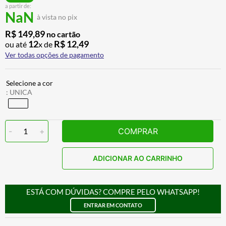
a partir de:
ALPINESTAR
7
º
NaN
à vista no pix
AIROH
8
º
R$
149
,
89
no cartão
CALÇA
9
º
12
R$
12
,
49
ou até
x de
Ver todas opções de pagamento
BOTAS
10
º
:
UNICA
-
1
+
COMPRAR
ADICIONAR AO CARRINHO
ESTÁ COM DÚVIDAS? COMPRE PELO WHATSAPP!
ENTRAR EM CONTATO