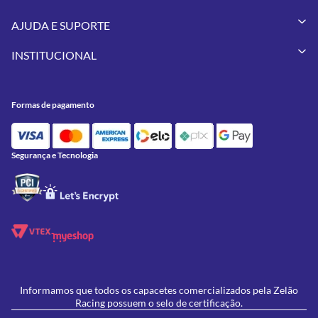
Capacetes
AJUDA E SUPORTE
Vestuários
Minha Conta
Pneus
INSTITUCIONAL
Meus Pedidos
Peças
Conheça a Zelão Racing
Trocas e Devoluções
Acessórios
Onde Estamos
Formas de Pagamento
Utilidades
Formas de pagamento
Contato
Política de Frete Grátis
GIVI
Blog
Política de Privacidade
Feminino
Oficina/Serviços
Política de Campanhas e promoções
Lançamentos
Segurança e Tecnologia
Ofertas
Informamos que todos os capacetes comercializados pela Zelão
Racing possuem o selo de certificação.