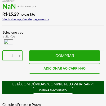
a partir de:
CALÇA
7
º
NaN
à vista no pix
ALPINESTAR
8
º
R$
15
,
29
no cartão
Ver todas opções de pagamento
AIROH
9
º
BOTAS
10
º
:
UNICA
-
1
+
COMPRAR
ADICIONAR AO CARRINHO
ESTÁ COM DÚVIDAS? COMPRE PELO WHATSAPP!
ENTRAR EM CONTATO