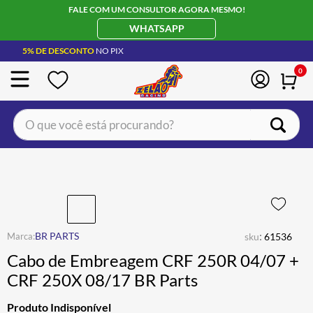
FALE COM UM CONSULTOR AGORA MESMO!
WHATSAPP
5% DE DESCONTO
NO PIX
0
O que você está procurando?
TERMOS MAIS BUSCADOS
CAPACETE LS2
1
º
BOTA
2
º
JAQUETA
3
º
:
BR PARTS
sku
61536
ÓCULOS SOLAR
4
º
Cabo de Embreagem CRF 250R 04/07 +
LUVA
5
º
CRF 250X 08/17 BR Parts
ALPINESTAR
6
º
Produto Indisponível