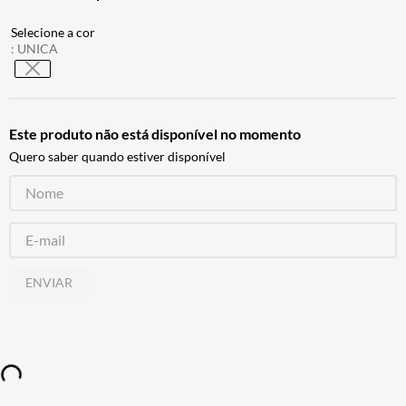
BAU
7
º
CALÇA
8
º
:
UNICA
AIROH
9
º
BOTAS
10
º
Este produto não está disponível no momento
Quero saber quando estiver disponível
ENVIAR