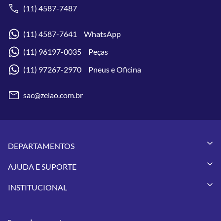
(11) 4587-7487
(11) 4587-7641 WhatsApp
(11) 96197-0035 Peças
(11) 97267-2970 Pneus e Oficina
sac@zelao.com.br
DEPARTAMENTOS
Capacetes
AJUDA E SUPORTE
Vestuários
Minha Conta
Pneus
INSTITUCIONAL
Meus Pedidos
Peças
Conheça a Zelão Racing
Trocas e Devoluções
Acessórios
Onde Estamos
Formas de Pagamento
Utilidades