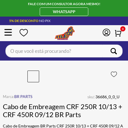
FALE COM UM CONSULTOR AGORA MESMO!
WHATSAPP
5% DE DESCONTO
NO PIX
0
O que você está procurando?
TERMOS MAIS BUSCADOS
CAPACETE LS2
1
º
BOTA
2
º
JAQUETA
3
º
:
BR PARTS
sku
36686_0_0_U
ÓCULOS SOLAR
4
º
Cabo de Embreagem CRF 250R 10/13 +
LUVA
5
º
CRF 450R 09/12 BR Parts
BAU
6
º
Cabo de Embreagem BR Parts CRF 250R 10/13 + CRF 450R 09/12 A