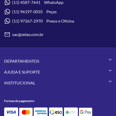
(11) 4587-7641 WhatsApp
(11) 96197-0035 Peças
(11) 97267-2970 Pneus e Oficina
sac@zelao.com.br
DEPARTAMENTOS
Capacetes
AJUDA E SUPORTE
Vestuários
Minha Conta
Pneus
INSTITUCIONAL
Meus Pedidos
Peças
Conheça a Zelão Racing
Trocas e Devoluções
Acessórios
Onde Estamos
Formas de Pagamento
Utilidades
Formas de pagamento
Contato
Política de Frete Grátis
GIVI
Blog
Política de Privacidade
Feminino
Oficina/Serviços