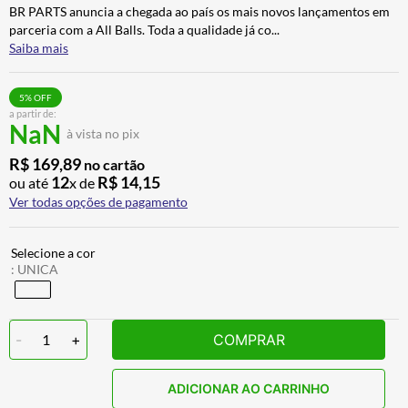
BR PARTS anuncia a chegada ao país os mais novos lançamentos em
CALÇA
7
º
parceria com a All Balls. Toda a qualidade já co
...
ALPINESTAR
8
º
Saiba mais
AIROH
9
º
5
% OFF
BOTAS
10
º
a partir de:
NaN
à vista no pix
R$
169
,
89
no cartão
12
R$
14
,
15
ou até
x de
Ver todas opções de pagamento
:
UNICA
-
1
+
COMPRAR
ADICIONAR AO CARRINHO