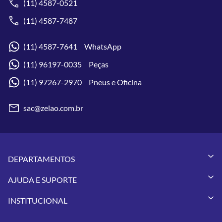
(11) 4587-0521
(11) 4587-7487
(11) 4587-7641 WhatsApp
(11) 96197-0035 Peças
(11) 97267-2970 Pneus e Oficina
sac@zelao.com.br
DEPARTAMENTOS
Capacetes
AJUDA E SUPORTE
Vestuários
Minha Conta
Pneus
INSTITUCIONAL
Meus Pedidos
Peças
Conheça a Zelão Racing
Trocas e Devoluções
Acessórios