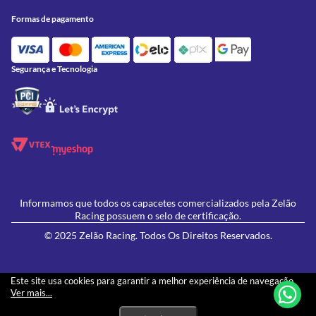
Onde Estamos
Formas de Pagamento
Utilidades
Formas de pagamento
Contato
Política de Frete Grátis
GIVI
Blog
Política de Privacidade
Feminino
Oficina/Serviços
Política de Campanhas e promoções
Lançamentos
Segurança e Tecnologia
Ofertas
Informamos que todos os capacetes comercializados pela Zelão
Racing possuem o selo de certificação.
© 2025 Zelão Racing. Todos Os Direitos Reservados.
Este site usa cookies para garantir a melhor experiência de navegação.
Ver mais...
Os preços e condições de pagamento apresentados neste site não necessariamente