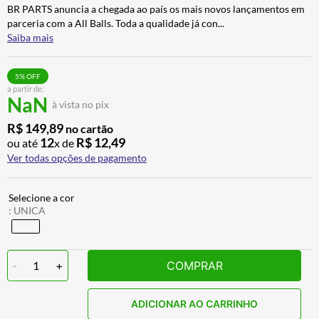
BR PARTS anuncia a chegada ao país os mais novos lançamentos em
CALÇA
7
º
parceria com a All Balls. Toda a qualidade já con
...
ALPINESTAR
8
º
Saiba mais
AIROH
9
º
5
% OFF
BOTAS
10
º
a partir de:
NaN
à vista no pix
R$
149
,
89
no cartão
12
R$
12
,
49
ou até
x de
Ver todas opções de pagamento
:
UNICA
-
1
+
COMPRAR
ADICIONAR AO CARRINHO