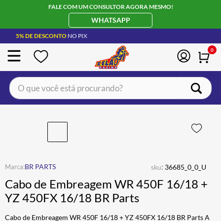
FALE COM UM CONSULTOR AGORA MESMO!
WHATSAPP
5% DE DESCONTO
NO PIX
0
O que você está procurando?
TERMOS MAIS BUSCADOS
CAPACETE LS2
1
º
BOTA
2
º
JAQUETA
3
º
:
BR PARTS
sku
36685_0_0_U
ÓCULOS SOLAR
4
º
Cabo de Embreagem WR 450F 16/18 +
LUVA
5
º
YZ 450FX 16/18 BR Parts
BAU
6
º
Cabo de Embreagem WR 450F 16/18 + YZ 450FX 16/18 BR Parts A