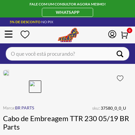
FALE COM UM CONSULTOR AGORA MESMO!
WHATSAPP
5% DE DESCONTO
NO PIX
0
O que você está procurando?
TERMOS MAIS BUSCADOS
CAPACETE LS2
1
º
BOTA
2
º
JAQUETA
3
º
ÓCULOS SOLAR
:
4
º
BR PARTS
sku
37580_0_0_U
Cabo de Embreagem TTR 230 05/19 BR
LUVA
5
º
Parts
BAU
6
º