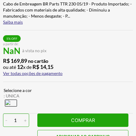
Cabo de Embreagem BR Parts TTR 230 05/19 - Produto Importado; -
CALÇA
7
º
Fabricados com materiais de alta qualidade; - Diminuiu a
ALPINESTAR
8
º
manutenção; - Menos desgaste; - P
...
Saiba mais
AIROH
9
º
BOTAS
10
º
5
% OFF
a partir de:
NaN
à vista no pix
R$
169
,
89
no cartão
12
R$
14
,
15
ou até
x de
Ver todas opções de pagamento
:
UNICA
-
1
+
COMPRAR