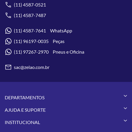
(11) 4587-0521
(11) 4587-7487
(11) 4587-7641 WhatsApp
(11) 96197-0035 Peças
(11) 97267-2970 Pneus e Oficina
sac@zelao.com.br
DEPARTAMENTOS
Capacetes
AJUDA E SUPORTE
Vestuários
Minha Conta
Pneus
INSTITUCIONAL
Meus Pedidos
Peças
Conheça a Zelão Racing