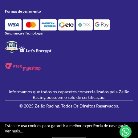
Trocas e Devoluções
Acessórios
Onde Estamos
Formas de Pagamento
Utilidades
Formas de pagamento
Contato
Política de Frete Grátis
GIVI
Blog
Política de Privacidade
Feminino
Oficina/Serviços
Política de Campanhas e promoções
Lançamentos
Segurança e Tecnologia
Ofertas
Informamos que todos os capacetes comercializados pela Zelão
Racing possuem o selo de certificação.
© 2025 Zelão Racing. Todos Os Direitos Reservados.
Este site usa cookies para garantir a melhor experiência de navegação.
Ver mais...