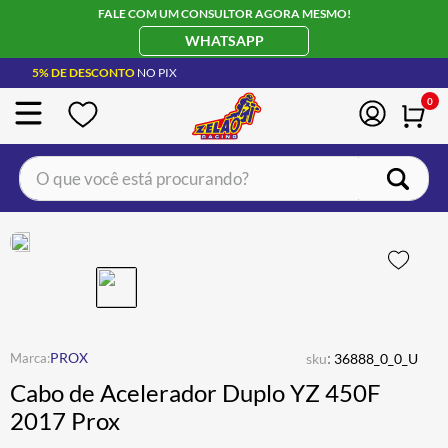
FALE COM UM CONSULTOR AGORA MESMO!
WHATSAPP
5% DE DESCONTO
NO PIX
0
O que você está procurando?
TERMOS MAIS BUSCADOS
CAPACETE LS2
1
º
BOTA
2
º
JAQUETA
3
º
ÓCULOS SOLAR
:
4
º
PROX
sku
36888_0_0_U
Cabo de Acelerador Duplo YZ 450F
LUVA
5
º
2017 Prox
BAU
6
º