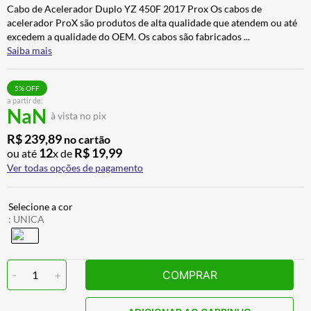
Cabo de Acelerador Duplo YZ 450F 2017 Prox Os cabos de
ALPINESTAR
7
º
acelerador ProX são produtos de alta qualidade que atendem ou até
AIROH
8
º
excedem a qualidade do OEM. Os cabos são fabricados
...
Saiba mais
CALÇA
9
º
BOTAS
10
º
5
% OFF
a partir de:
NaN
à vista no pix
R$
239
,
89
no cartão
12
R$
19
,
99
ou até
x de
Ver todas opções de pagamento
:
UNICA
-
1
+
COMPRAR